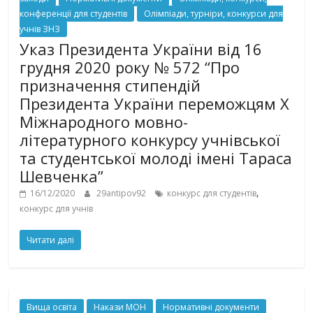
конференції для студентів
Олімпіади, турніри, конкурси для
учнів ЗНЗ
Указ Президента України від 16
грудня 2020 року № 572 “Про
призначення стипендій
Президента України переможцям Х
Міжнародного мовно-
літературного конкурсу учнівської
та студентської молоді імені Тараса
Шевченка”
,
16/12/2020
29antipov92
конкурс для студентів
конкурс для учнів
Читати далі
Вища освіта
Накази МОН
Нормативні документи