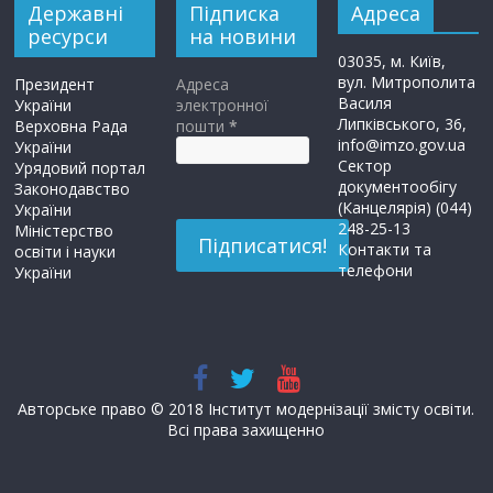
Державні
Підписка
Адреса
ресурси
на новини
03035, м. Київ,
вул. Митрополита
Президент
Адреса
Василя
України
электронної
Липківського, 36,
Верховна Рада
пошти
*
info@imzo.gov.ua
України
Сектор
Урядовий портал
документообігу
Законодавство
(Канцелярія) (044)
України
248-25-13
Міністерство
Контакти та
освіти і науки
телефони
України
Авторське право © 2018 Інститут модернізації змісту освіти.
Всі права захищенно