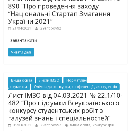
890 “Про проведення заходу
“Національні Стартап Змагання
України 2021”
21/04/2021
29antipov92
завантажити
Читати далі
Вища освіта
Листи ІМЗО
Нормативні
документи
Олімпіади, конкурси, конференції для студентів
Лист ІМЗО від 04.03.2021 № 22.1/10-
482 “Про підсумки Всеукраїнського
конкурсу студентських робіт з
галузей знань і спеціальностей”
,
05/03/2021
29antipov92
вища освіта
конкурс для