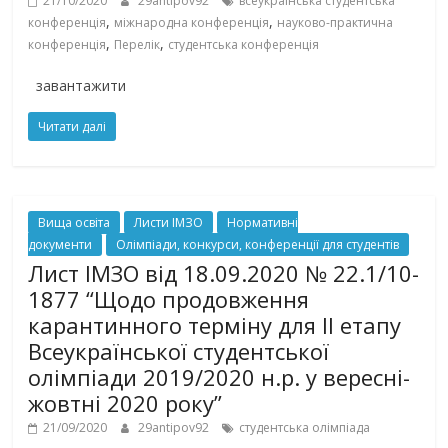
21/10/2020
29antipov92
всеукраїнська студентська
,
,
конференція
міжнародна конференція
науково-практична
,
,
конференція
Перелік
студентська конференція
завантажити
Читати далі
Вища освіта
Листи ІМЗО
Нормативні
документи
Олімпіади, конкурси, конференції для студентів
Лист ІМЗО від 18.09.2020 № 22.1/10-
1877 “Щодо продовження
карантинного терміну для ІІ етапу
Всеукраїнської студентської
олімпіади 2019/2020 н.р. у вересні-
жовтні 2020 року”
21/09/2020
29antipov92
студентська олімпіада