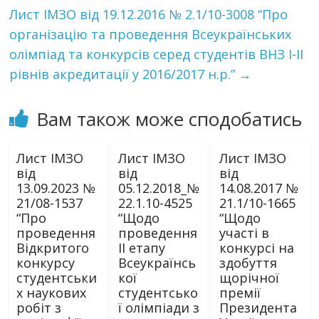
Лист ІМЗО від 19.12.2016 № 2.1/10-3008 “Про
організацію та проведення Всеукраїнських
олімпіад та конкурсів серед студентів ВНЗ І-ІІ
рівнів акредитації у 2016/2017 н.р.”
→
Вам також може сподобатись
Лист ІМЗО
Лист ІМЗО
Лист ІМЗО
від
від
від
13.09.2023 №
05.12.2018_№
14.08.2017 №
21/08-1537
22.1.10-4525
21.1/10-1665
“Про
“Щодо
“Щодо
проведення
проведення
участі в
Відкритого
ІІ етапу
конкурсі на
конкурсу
Всеукраїнсь
здобуття
студентськи
кої
щорічної
х наукових
студентсько
премії
робіт з
ї олімпіади з
Президента