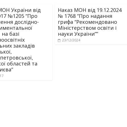
МОН України від
Наказ МОН від 19.12.2024
017 №1205 “Про
№ 1768 “Про надання
ення дослідно-
грифа “Рекомендовано
иментальної
Міністерством освіти і
 на базі
науки України””
ноосвітніх
23/12/2024
ьних закладів
ької,
петровської,
ої областей та
иєва”
017