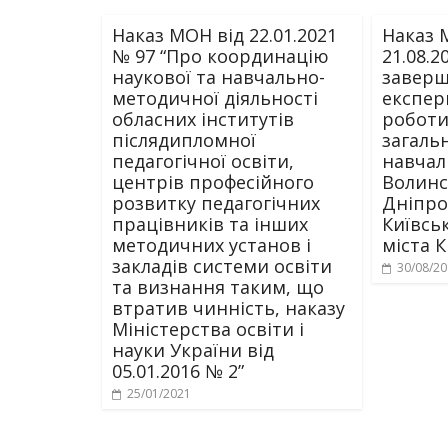
Наказ МОН від 22.01.2021
Наказ 
№ 97 “Про координацію
21.08.2
наукової та навчально-
заверш
методичної діяльності
експер
обласних інститутів
роботи
післядипломної
загаль
педагогічної освіти,
навчал
центрів професійного
Волинс
розвитку педагогічних
Дніпро
працівників та інших
Київськ
методичних установ і
міста К
закладів системи освіти
30/08/2
та визнання таким, що
втратив чинність, наказу
Міністерства освіти і
науки України від
05.01.2016 № 2”
25/01/2021