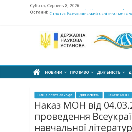
Skip
Субота, Серпень 8, 2026
to
Сімнадцята міжнародна виставка «Сучасн
Останні:
Стартує Всеукраїнський освітньо-методо
content
У червні стартує доставлення підручник
МОН пропонує до громадського обговоре
Інститут
Розпочато прийом документів на конкурс 
модернізації
змісту
НОВИНИ
ПРО ІМЗО
ДІЯЛЬНІСТЬ
Д
освіти
Вища освіта-заходи
Для освітян
Накази МОН
офіційний
Наказ МОН від 04.03.
веб-
проведення Всеукраї
сайт
навчальної літерату