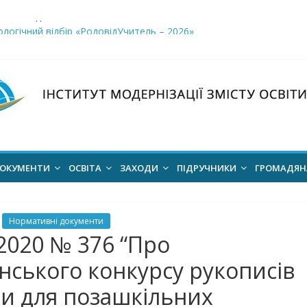
і заклади освіти»
логічний відбір «РодовідУчитель – 2026»
ів для 2026–2027 навчального року
ння проєкт наказу “Про затвердження Положення про Всеукраїн
для здобуття академічних стипендій імені Героїв Небесної Сотні 
ОКУМЕНТИ
ОСВІТА
ЗАХОДИ
ПІДРУЧНИКИ
ГРОМАДЯ
Нормативні документи
2020 № 376 “Про
нського конкурсу рукописів
ри для позашкільних