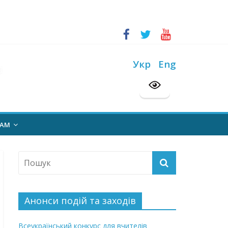
ський конкурс “Шкільна бібліотека”
Укр
Eng
на 2026/2027 н. р.
НАМ
Анонси подій та заходів
Всеукраїнський конкурс для вчителів