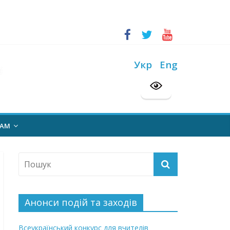
ський конкурс “Шкільна бібліотека”
на 2026/2027 н. р.
Укр
Eng
НАМ
Анонси подій та заходів
Всеукраїнський конкурс для вчителів