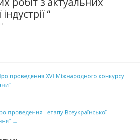
х робіт з актуальних
індустрії “
ів
“Про проведення XVI Міжнародного конкурсу
ани”
Про проведення І етапу Всеукраїнської
ння”
→