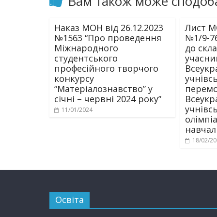
Вам також може сподоб
Наказ МОН від 26.12.2023
Лист МО
№1563 “Про проведення
№1/9-7
Міжнародного
до скл
студентського
учасни
професійного творчого
Всеукр
конкурсу
учнівс
“Матеріалознавство” у
перемо
січні – червні 2024 року”
Всеукр
учнівс
11/01/2024
олімпі
навчал
18/02/2
Освіта