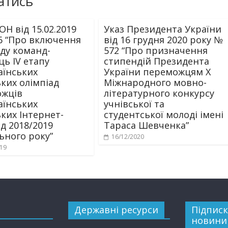
атись
Н від 15.02.2019
Указ Президента України
6 “Про включення
від 16 грудня 2020 року №
аду команд-
572 “Про призначення
ць IV етапу
стипендій Президента
аїнських
України переможцям Х
ьких олімпіад
Міжнародного мовно-
жців
літературного конкурсу
аїнських
учнівської та
ьких Інтернет-
студентської молоді імені
ад 2018/2019
Тараса Шевченка”
ьного року”
16/12/2020
019
Державні ресурси
Підписк
новини