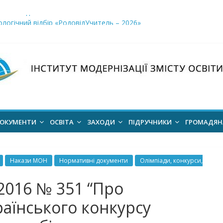
і заклади освіти»
логічний відбір «РодовідУчитель – 2026»
ів для 2026–2027 навчального року
ння проєкт наказу “Про затвердження Положення про Всеукраїн
для здобуття академічних стипендій імені Героїв Небесної Сотні 
ОКУМЕНТИ
ОСВІТА
ЗАХОДИ
ПІДРУЧНИКИ
ГРОМАДЯ
Накази МОН
Нормативні документи
Олімпіади, конкурси,
2016 № 351 “Про
раїнського конкурсу