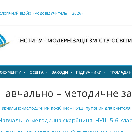
і заклади освіти»
логічний відбір «РодовідУчитель – 2026»
ів для 2026–2027 навчального року
ння проєкт наказу “Про затвердження Положення про Всеукраїн
для здобуття академічних стипендій імені Героїв Небесної Сотні 
ОКУМЕНТИ
ОСВІТА
ЗАХОДИ
ПІДРУЧНИКИ
ГРОМАДЯ
Навчально – методичне за
Навчально-методичний посібник «НУШ: путівник для вчителя 
Навчально-методична скарбниця. НУШ 5-6 кла