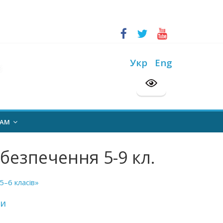
ський конкурс “Шкільна бібліотека”
на 2026/2027 н. р.
Укр
Eng
НАМ
безпечення 5-9 кл.
5–6 класів»
си