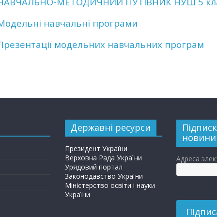
НАВЧАЛЬНО-МЕТОДИЧНИЙ ПУТІВНИК НУШ 5 кл
Модельні навчальні програми
Презентації модельних навчальних програм
Державні ресурси
Підписк
новини
Президент України
Верховна Рада України
Адреса эле
Урядовий портал
Законодавство України
Міністерство освіти і науки
України