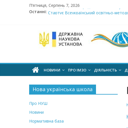
Skip
П’ятниця, Серпень 7, 2026
Сімнадцята міжнародна виставка «Сучасн
to
Останні:
Стартує Всеукраїнський освітньо-методо
content
У червні стартує доставлення підручник
МОН пропонує до громадського обговоре
Інститут
Розпочато прийом документів на конкурс 
модернізації
змісту
НОВИНИ
ПРО ІМЗО
ДІЯЛЬНІСТЬ
Д
освіти
Нова українська школа
офіційний
веб-
Про НУШ
сайт
Новини
Нормативна база