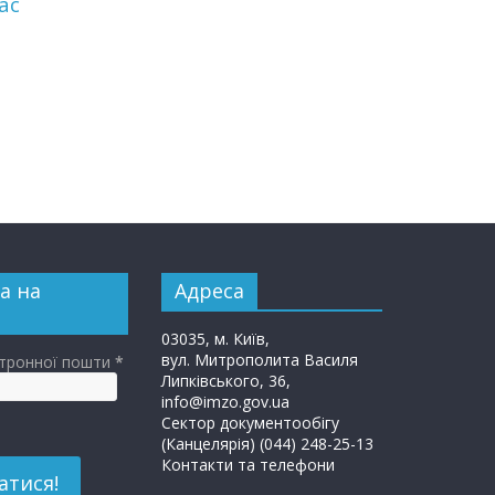
ас
а на
Адреса
03035, м. Київ,
вул. Митрополита Василя
ктронної пошти
*
Липківського, 36,
info@imzo.gov.ua
Сектор документообігу
(Канцелярія) (044) 248-25-13
Контакти та телефони