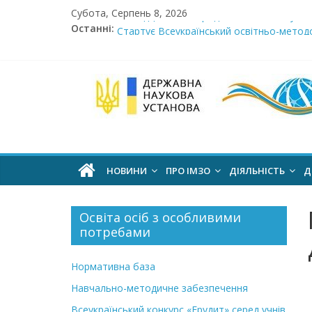
Skip
Субота, Серпень 8, 2026
Сімнадцята міжнародна виставка «Сучасн
to
Останні:
Стартує Всеукраїнський освітньо-методо
content
У червні стартує доставлення підручник
МОН пропонує до громадського обговоре
Інститут
Розпочато прийом документів на конкурс 
модернізації
змісту
НОВИНИ
ПРО ІМЗО
ДІЯЛЬНІСТЬ
Д
освіти
Освіта осіб з особливими
потребами
офіційний
веб-
Нормативна база
сайт
Навчально-методичне забезпечення
Всеукраїнський конкурс «Ерудит» серед учнів