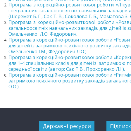
Програма з корекційно-розвиткової роботи «Лікува
спеціальних загальноосвітніх навчальних закладів 
(Шеремет Б. Г., Сак Т. В., Соколова Г. Б., Маматова З. 
Програма з корекційно-розвиткової роботи «Розви
загальноосвітніх навчальних закладів для дітей із 
Омельченко, Л.О. Федорович.
Програма з корекційно-розвиткової роботи «Розвит
для дітей із затримкою психічного розвитку закладі
Омельченко І.М., Федорович Л.О.).
Програма з корекційно-розвиткової роботи «Корекц
для 1-4 спеціальних класів для дітей із затримкою п
середньої освіти (автор: Сак Т.В., Прохоренко Л.І.).
Програма з корекційно-розвиткової роботи «Ритміка»
затримкою психічного розвитку закладів загальної с
О.О.).
Державні ресурси
Підписк