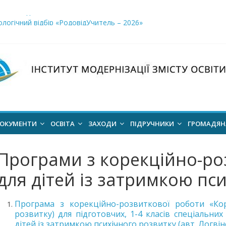
і заклади освіти»
логічний відбір «РодовідУчитель – 2026»
ів для 2026–2027 навчального року
ння проєкт наказу “Про затвердження Положення про Всеукраїн
для здобуття академічних стипендій імені Героїв Небесної Сотні 
ОКУМЕНТИ
ОСВІТА
ЗАХОДИ
ПІДРУЧНИКИ
ГРОМАДЯ
Програми з корекційно-ро
для дітей із затримкою пс
Програма з корекційно-розвиткової роботи «Коре
розвитку) для підготовчих, 1-4 класів спеціальних
дітей із затримкою психічного розвитку (авт. Логвінов