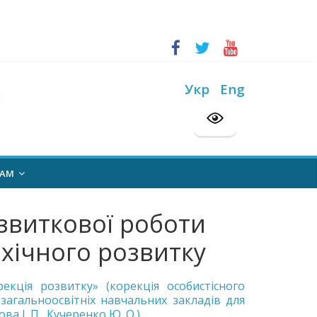
ський конкурс “Шкільна бібліотека”
на 2026/2027 н. р.
Укр
Eng
НАМ
звиткової роботи
ихічного розвитку
кція розвитку» (корекція особистісного
 загальноосвітніх навчальних закладів для
а І. П., Кучеренко Ю. О.).