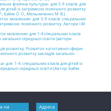
льна фізична культура» для 5-9 класів для
для дітей із затримкою психічного розвитку
Р., Бабяк О. О., Мельниченко М. В.)
.
ток мовлення» для 5-9 класів спеціальних
затримкою психічного розвитку. Автори І.М.
ок мовлення» для 1-4 спеціальних класів
в загальної середньої освіти (автори
ія розвитку. Розвиток когнітивної сфери»
сихічного розвитку закладів загальної
 для 1-4 спеціальних класів для дітей із
ередньої середньої освіти (Автор: Бабяк
а на
Адреса