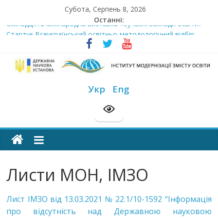
Skip
Субота, Серпень 8, 2026
to
Останні:
Сімнадцята міжнародна виставка «Сучасні заклади освіти»
content
Стартує Всеукраїнський освітньо-методологічний відбір
«РодовідУчитель – 2026»
У червні стартує доставлення підручників для 2026–2027
навчального року
Інститут
МОН пропонує до громадського обговорення проєкт наказу
Укр
Eng
“Про затвердження Положення про Всеукраїнський конкурс
“Шкільна бібліотека”
модернізації
Розпочато прийом документів на конкурс для здобуття
академічних стипендій імені Героїв Небесної Сотні на
змісту
2026/2027 н. р.
освіти
Листи МОН, ІМЗО
офіційний
веб-
Лист ІМЗО від 13.03.2021 № 22.1/10-1592 “Інформація
сайт
про відсутність над Державною науковою