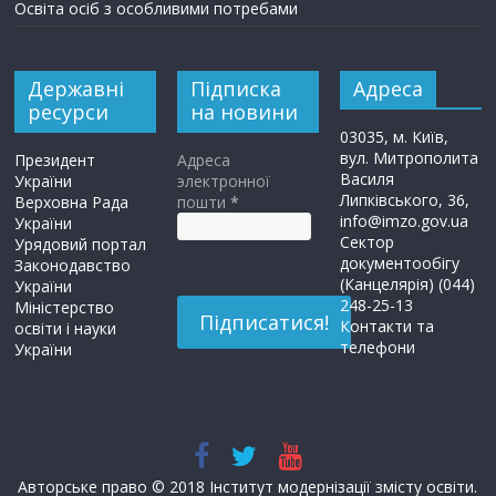
Освіта осіб з особливими потребами
Державні
Підписка
Адреса
ресурси
на новини
03035, м. Київ,
вул. Митрополита
Президент
Адреса
Василя
України
электронної
Липківського, 36,
Верховна Рада
пошти
*
info@imzo.gov.ua
України
Сектор
Урядовий портал
документообігу
Законодавство
(Канцелярія) (044)
України
248-25-13
Міністерство
Контакти та
освіти і науки
телефони
України
Авторське право © 2018 Інститут модернізації змісту освіти.