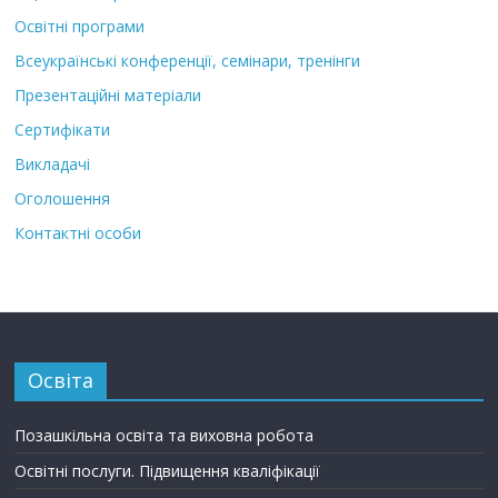
Освітні програми
Всеукраїнські конференції, семінари, тренінги
Презентаційні матеріали
Сертифікати
Викладачі
Оголошення
Контактні особи
Освіта
Позашкільна освіта та виховна робота
Освітні послуги. Підвищення кваліфікації