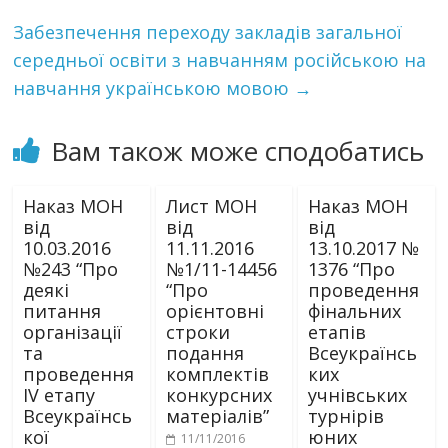
Забезпечення переходу закладів загальної
середньої освіти з навчанням російською на
навчання українською мовою
→
Вам також може сподобатись
Наказ МОН
Лист МОН
Наказ МОН
від
від
від
10.03.2016
11.11.2016
13.10.2017 №
№243 “Про
№1/11-14456
1376 “Про
деякі
“Про
проведення
питання
орієнтовні
фінальних
організації
строки
етапів
та
подання
Всеукраїнсь
проведення
комплектів
ких
ІV етапу
конкурсних
учнівських
Всеукраїнсь
матеріалів”
турнірів
кої
юних
11/11/2016