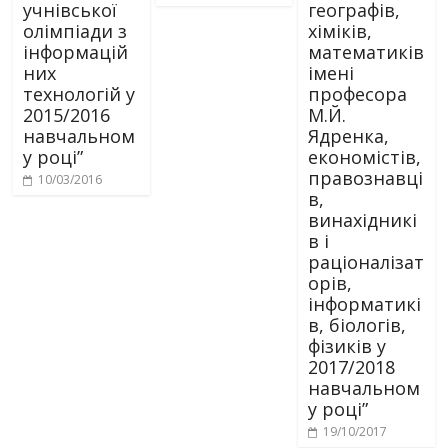
учнівської
географів,
олімпіади з
хіміків,
інформацій
математиків
них
імені
технологій у
професора
2015/2016
М.Й.
навчальном
Ядренка,
у році”
економістів,
правознавці
10/03/2016
в,
винахідникі
в і
раціоналізат
орів,
інформатикі
в, біологів,
фізиків у
2017/2018
навчальном
у році”
19/10/2017