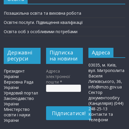
Позашкільна освіта та виховна робота
Освітні послуги. Підвищення кваліфікації
Освіта осіб з особливими потребами
Державні
Підписка
Адреса
ресурси
на новини
03035, м. Київ,
вул. Митрополита
Президент
Адреса
Василя
України
электронної
Липківського, 36,
Верховна Рада
пошти
*
info@imzo.gov.ua
України
Сектор
Урядовий портал
документообігу
Законодавство
(Канцелярія) (044)
України
248-25-13
Міністерство
Контакти та
освіти і науки
телефони
України