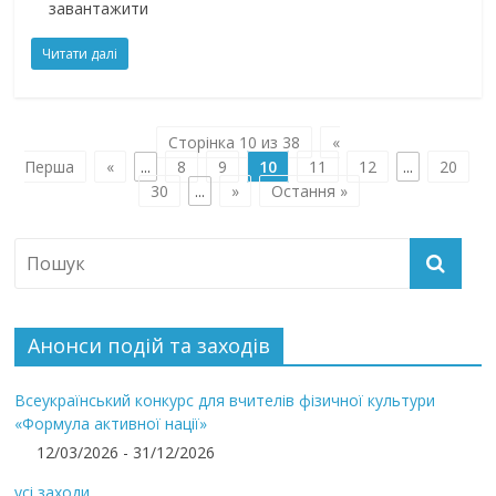
завантажити
Читати далі
Сторінка 10 из 38
«
Перша
«
...
8
9
10
11
12
...
20
30
...
»
Остання »
Анонси подій та заходів
Всеукраїнський конкурс для вчителів фізичної культури
«Формула активної нації»
12/03/2026 - 31/12/2026
усі заходи