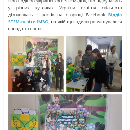
Про події Всеукраїнського STEM-дня, що відбувались
у різних куточках України освітня спільнота
дізнавалась з постів на сторінці Facebook
Відділ
STEM-освіти ІМЗО
, на якій щогодини розміщувалося
понад сто постів.