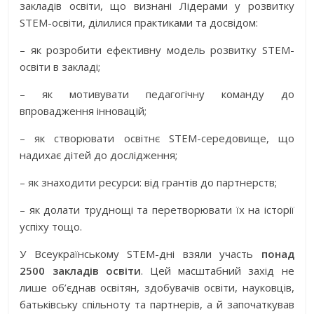
закладів освіти, що визнані Лідерами у розвитку
STEM-освіти, ділилися практиками та досвідом:
– як розробити ефективну модель розвитку STEM-
освіти в закладі;
– як мотивувати педагогічну команду до
впровадження інновацій;
– як створювати освітнє STEM-середовище, що
надихає дітей до дослідження;
– як знаходити ресурси: від грантів до партнерств;
– як долати труднощі та перетворювати їх на історії
успіху тощо.
У Всеукраїнському STEM-дні взяли участь
понад
2500 закладів освіти
. Цей масштабний захід не
лише об’єднав освітян, здобувачів освіти, науковців,
батьківську спільноту та партнерів, а й започаткував