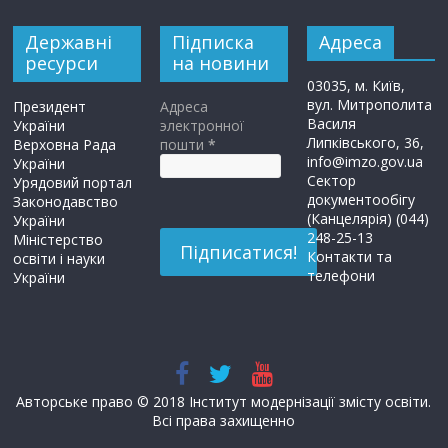
Державні
Підписка
Адреса
ресурси
на новини
03035, м. Київ,
вул. Митрополита
Президент
Адреса
Василя
України
электронної
Липківського, 36,
Верховна Рада
пошти
*
info@imzo.gov.ua
України
Сектор
Урядовий портал
документообігу
Законодавство
(Канцелярія) (044)
України
248-25-13
Міністерство
Контакти та
освіти і науки
телефони
України
Авторське право © 2018 Інститут модернізації змісту освіти.
Всі права захищенно