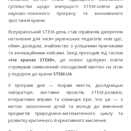
суспільства щодо значущості STEM-освіти для
науково-технічного прогресу та економічного
зростання країни.
Всеукраїнський STEM-день став справжнім джерелом
натхнення для тисяч українських педагогів: нові ідеї,
обмін досвідом, знайомство з успішними практиками
та інноваційними кейсами. Захід проходив під гаслом
«На крилах STEM!»
, де кожен здобувач освіти
отримував символічний «посадковий квиток» на літак
у подорож до країни
STEM.UA
.
У програмі дня — яскраві квести, дослідницькі
лабораторії, виставки проєктів, STEM-розваги,
інтерактивні вправи та командні ігри. Усе це — з
метою заохочення дітей та молоді до вивчення
предметів природничо-математичного циклу та
розвитку критичного й креативного мислення.