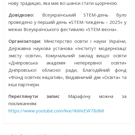
нову традицію, яка має всі шанси стати щорічною.
Довідково:
Всеукраїнський STEM-день було
проведено у перший день
«
STEM-тиждень – 2025» у
межах Всеукраїнського фестивалю «STEM-весна».
Організатори:
Міністерство освіти і науки України,
Державна наукова установа «Інститут модернізації
змісту освіти», Комунальний заклад вищої освіти
«Дніпровська академія неперервної освіти»
Дніпровської обласної ради, Благодійний фонд
«Фонд освітніх ініціатив», Видавничий дім «Освіта» та
інші партнери.
Переглянути запис
Марафону можна за
покликанням:
https://www.youtube.com/live/IkWeEW78dMI