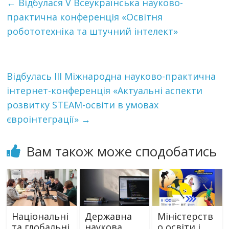
←
Відбулася V Всеукраїнська науково-
практична конференція «Освітня
робототехніка та штучний інтелект»
Відбулась ІІІ Міжнародна науково-практична
інтернет-конференція «Актуальні аспекти
розвитку STEAM-освіти в умовах
євроінтеграції»
→
Вам також може сподобатись
Національні
Державна
Міністерств
та глобальні
наукова
о освіти і