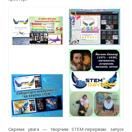
Окрема увага — творчим STEM-перервам: запуск