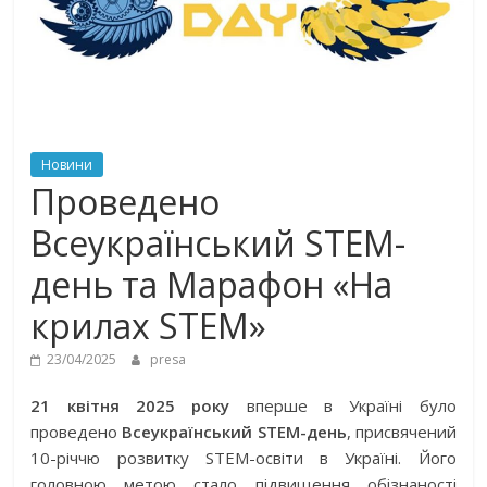
Новини
Проведено
Всеукраїнський STEM-
день та Марафон «На
крилах STEM»
23/04/2025
presa
21 квітня 2025 року
вперше в Україні було
проведено
Всеукраїнський STEM-день
, присвячений
10-річчю розвитку STEM-освіти в Україні. Його
головною метою стало підвищення обізнаності