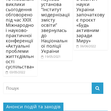
виклики
установа
науки
сьогодення
“Інститут
України
обговорено
модернізації
започаткову
під час ХХІХ
змісту
є проєкт
Міжнародно
освіти”
«Будь
ї науково-
звернулась
активним
практичної
до
заради
конференції
Національн
Миру»
«Актуальні
ої поліції
06/06/2022
проблеми
України
життєдіяльн
19/05/2021
ості
суспільства»
03/05/2022
Анонси подій та заходів