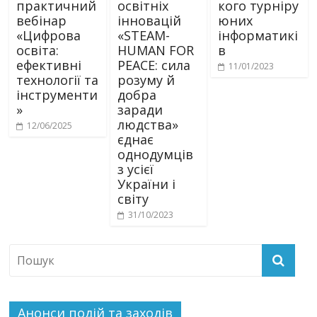
практичний
освітніх
кого турніру
вебінар
інновацій
юних
«Цифрова
«STEAM-
інформатикі
освіта:
HUMAN FOR
в
ефективні
PEACE: сила
11/01/2023
технології та
розуму й
інструменти
добра
»
заради
людства»
12/06/2025
єднає
однодумців
з усієї
України і
світу
31/10/2023
Анонси подій та заходів