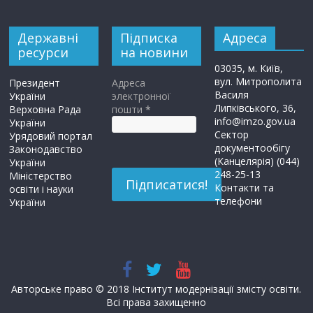
Державні
Підписка
Адреса
ресурси
на новини
03035, м. Київ,
вул. Митрополита
Президент
Адреса
Василя
України
электронної
Липківського, 36,
Верховна Рада
пошти
*
info@imzo.gov.ua
України
Сектор
Урядовий портал
документообігу
Законодавство
(Канцелярія) (044)
України
248-25-13
Міністерство
Контакти та
освіти і науки
телефони
України
Авторське право © 2018 Інститут модернізації змісту освіти.
Всі права захищенно