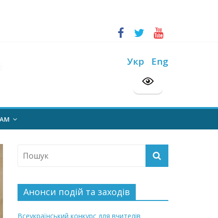
ський конкурс “Шкільна бібліотека”
Укр
Eng
на 2026/2027 н. р.
НАМ
Анонси подій та заходів
Всеукраїнський конкурс для вчителів