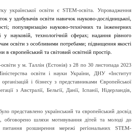
тку української освіти є STEM-освіта. Упровадження
ток у здобувачів освіти навичок науково-дослідницької,
ості; популяризацію науково-технічних та інженерних
і у науковій, технологічній сферах; надання рівного
чам освіти з особливими потребами; підвищення якості
ни в європейський та світовий освітній простір.
світи у м. Таллін (Естонія) з 28 по 30 листопада 2023
Міністерства освіти і науки України, ДНУ «Інститут
х організацій і бізнесу з представниками Європейської
ації з Австралії, Бельгії, Данії, Іспанії, Нідерландів,
 було представлено український та європейський досвід
, обговорено шляхи мотивування дітей та молоді до
то питання
розширення мережі регіональних STEM-