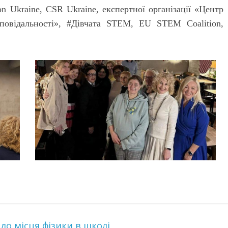
on Ukraine, CSR Ukraine, експертної організації «Центр
дповідальності», #Дівчата STEM, EU STEM Coalition,
до місця фізики в школі