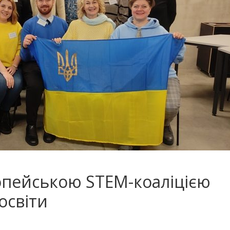
ропейською STEM-коаліцією
освіти