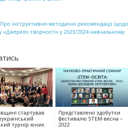
5 “Про інструктивно-методичні рекомендації щодо
у «Джерело творчості» у 2023/2024 навчальному
атись
івщині стартував
Представлено здобутки
сеукраїнський
фестивалю STEM-весна –
ький турнір юних
2022