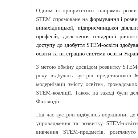
Одним із пріоритетних напрямів розви
STEM спрямоване на
формування і розви
винахідницької, підприємницької діяльн
професій; досягнення гендерної рівност
доступу до здобуття STEM-освіти здобува
освіти та інтеграцію системи освіти Украї
З метою обміну досвідом розвитку STEM-о
року відбулась зустріч представників 
модернізації змісту освіти», громадськи
STEM-коаліції. Також на заході були делег
Фінляндії.
Під час зустрічі відбулись воркшопи, де
упровадження та розвитку STEM-освіти
вивчення STEM-предметів, розгляну