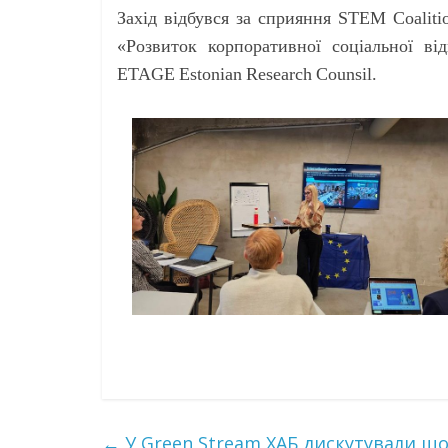
Захід відбувся за сприяння STEM Coaliti
«Розвиток корпоративної соціальної ві
ETAGE
Estonian
Research
Counsil
.
←
У Green Stream ХАБ дискутували що