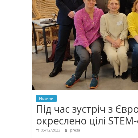
Новини
Під час зустріч з Єв
окреслено цілі STEM-
05/12/2023
presa