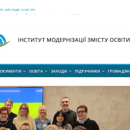
і заклади освіти»
логічний відбір «РодовідУчитель – 2026»
ів для 2026–2027 навчального року
ння проєкт наказу “Про затвердження Положення про Всеукраїн
для здобуття академічних стипендій імені Героїв Небесної Сотні 
ОКУМЕНТИ
ОСВІТА
ЗАХОДИ
ПІДРУЧНИКИ
ГРОМАДЯ