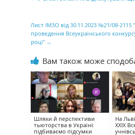
Лист ІМЗО від 30.11.2023 №21/08-211
проведення Всеукраїнського конкурс
році”
→
Вам також може сподоб
Шляхи й перспективи
На Льв
тьюторства в Україні:
XXIX В
підбиваємо підсумки
учнівс