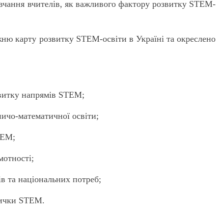
вчання вчителів, як важливого фактору розвитку STEM-
ожню карту розвитку STEM-освіти в Україні та окреслено
;
звитку напрямів STEM;
ичо-математичної освіти;
TEM;
мотності;
в та національних потреб;
вички STEM.