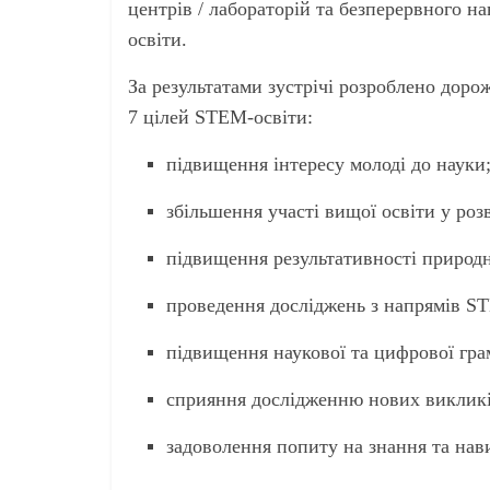
центрів / лабораторій
та безперервного на
освіти.
За результатами зустрічі розроблено дор
7 цілей STEM-освіти:
підвищення інтересу молоді до науки
збільшення участі вищої освіти у ро
підвищення результативності природн
проведення досліджень з напрямів S
підвищення наукової та цифрової гра
сприяння дослідженню нових викликі
задоволення попиту на знання та на