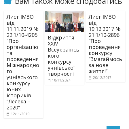
Вам також може сподобатись
Лист ІМЗО
Лист ІМЗО
від
від
11.11.2019 №
19.12.2017 №
22.1/10-4205
21.1/10-2896
Відкриття
“Про
“Про
ХХІV
організацію
проведення
Всеукраїнсь
та
конкурсу
кого
проведення
“Змагаймось
конкурсу
Міжнародно
за нове
учнівської
го
життя!”
творчості
учнівського
20/12/2017
18/11/2024
конкурсу
юних
істориків
“Лелека –
2020”
12/11/2019