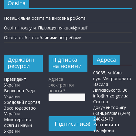
Освіта
Позашкільна освіта та виховна робота
Освітні послуги. Підвищення кваліфікації
Освіта осіб з особливими потребами
Державні
Підписка
Адреса
ресурси
на новини
03035, м. Київ,
вул. Митрополита
Президент
Адреса
Василя
України
электронної
Липківського, 36,
Верховна Рада
пошти
*
info@imzo.gov.ua
України
Сектор
Урядовий портал
документообігу
Законодавство
(Канцелярія) (044)
України
248-25-13
Міністерство
Контакти та
освіти і науки
телефони
України