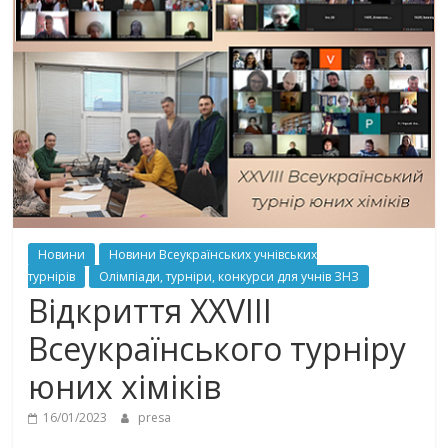
Новини
Новини Всеукраїнських учнівських
турнірів
Олімпіади, турніри, конкурси для учнів ЗНЗ
Відкриття XXVIII
Всеукраїнського турніру
юних хіміків
16/01/2023
presa