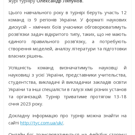
журі турніру
Олександр Ляпунов
.
Цього навчального року в турнірі беруть участь 12
команд із 9 регіонів України. У форматі наукових
дискусій – хімічних боїв учасники обговорюватимуть
розв’язки задач відкритого типу, таких, що не мають
єдиного правильного розв’язку, а потребують
створення моделей, аналізу літератури та підготовки
власних рішень.
Успішність команд визначатимуть науковці й
науковиці з усієї України, представники учительства,
студентства, викладачі й викладачки закладів освіти
України та інші спеціалісти в галузі хімії різних установ
та організацій. Турнір триватиме протягом 13-18
січня 2023 року.
Докладну інформацію про турнір можна знайти на
сайті
http://
t
yc.com.ua/uk/
.
Онлайн-бої транслюватимуться на фейсбук-сторінці