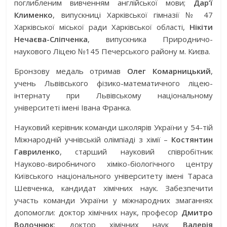
поглибленим вивченням англійської мови;
Дар’ї
Клименко
, випускниці Харківської гімназії № 47
Харківської міської ради Харківської області,
Нікіти
Нечаєва-Сліпченка
, випускника Природничо-
наукового Ліцею №145 Печерського району м. Києва.
Бронзову медаль отримав
Олег Комарницький
,
учень Львівського фізико-математичного ліцею-
інтернату при Львівському національному
університеті імені Івана Франка.
Науковий керівник команди школярів України у 54-тій
Міжнародній учнівській олімпіаді з хімії –
Костянтин
Гавриленко
, старший науковий співробітник
Науково-виробничого хіміко-біологічного центру
Київського національного університету імені Тараса
Шевченка, кандидат хімічних наук. Забезпечити
участь команди України у міжнародних змаганнях
допомогли: доктор хімічних наук, професор
Дмитро
Волочнюк
; доктор хімічних наук
Валерія