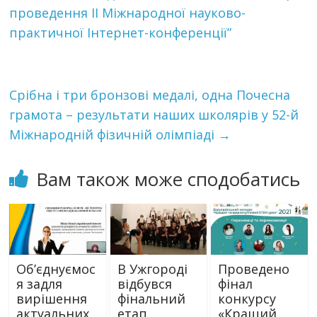
проведення ІІ Міжнародної науково-
практичної Інтернет-конференції”
Срібна і три бронзові медалі, одна Почесна
грамота – результати наших школярів у 52-й
Міжнародній фізичній олімпіаді
→
Вам також може сподобатись
Об’єднуємос
В Ужгороді
Проведено
я задля
відбувся
фінал
вирішення
фінальний
конкурсу
актуальних
етап
«Кращий