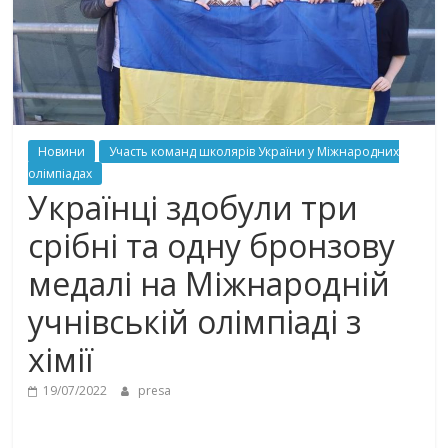
Новини
Участь команд школярів України у Міжнародних
олімпіадах
Українці здобули три
срібні та одну бронзову
медалі на Міжнародній
учнівській олімпіаді з
хімії
19/07/2022
presa