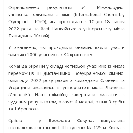
Оприлюднено результати 54-ї Міжнародної
учнівської олімпіади з хімії (International Chemistry
Olympiad – IChO), яка проходила з 10 до 18 липня
2022 року на базі Нанкайського університету міста
Тяньцзинь (Китай).
У змаганнях, які проходили онлайн, взяли участь
близько 1000 учасників з 84 країн світу.
Команда України у складі чотирьох учасників із числа
переможців IІІ дистанційної Всеукраїнської хімічної
олімпіади 2022 року разом з командами Словенії та
Угорщини змагались в університеті міста Любляна
(Словенія). Наші олімпійці завершили змагання з
чудовим результатом, а саме: 4 медалі, з них 3 срібні
та 1 бронзова.
Срібло – у
Ярослава Секуна
, випускника
спеціалізованої школи І-ІІІ ступенів № 125 м. Києва з