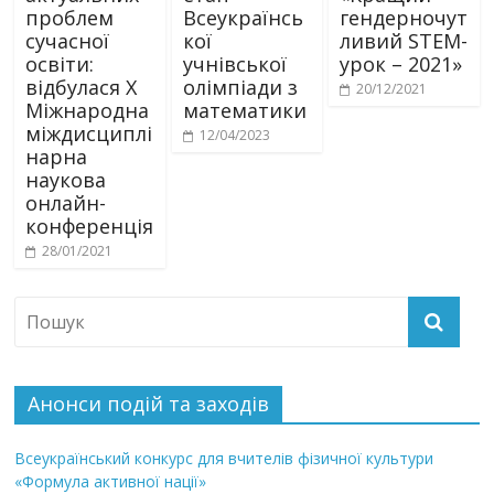
проблем
Всеукраїнсь
гендерночут
сучасної
кої
ливий STEM-
освіти:
учнівської
урок – 2021»
відбулася Х
олімпіади з
20/12/2021
Міжнародна
математики
міждисциплі
12/04/2023
нарна
наукова
онлайн-
конференція
28/01/2021
Анонси подій та заходів
Всеукраїнський конкурс для вчителів фізичної культури
«Формула активної нації»