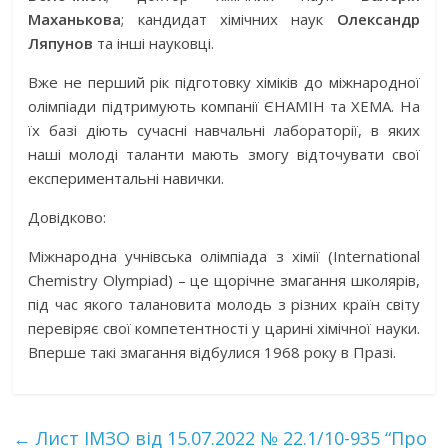
Маханькова
; кандидат хімічних наук
Олександр
Ляпунов
та інші науковці.
Вже не перший рік підготовку хіміків до міжнародної
олімпіади підтримують компанії ЄНАМІН та ХЕМА. На
їх базі діють сучасні навчальні лабораторії, в яких
наші молоді таланти мають змогу відточувати свої
експериментальні навички.
Довідково:
Міжнародна учнівська олімпіада з хімії (International
Chemistry Olympiad) – це щорічне змагання школярів,
під час якого талановита молодь з різних країн світу
перевіряє свої компетентності у царині хімічної науки.
Вперше такі змагання відбулися 1968 року в Празі.
←
Лист ІМЗО від 15.07.2022 № 22.1/10-935 “Про