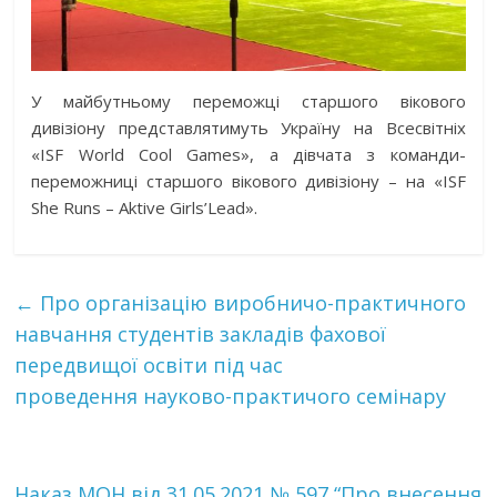
У майбутньому переможці старшого вікового
дивізіону представлятимуть Україну на Всесвітніх
«ISF World Cool Games», а дівчата з команди-
переможниці старшого вікового дивізіону – на «ISF
She Runs – Aktive Girls’Lead».
←
Про організацію виробничо-практичного
навчання студентів закладів фахової
передвищої освіти під час
проведення науково-практичого семінару
Наказ МОН від 31.05.2021 № 597 “Про внесення