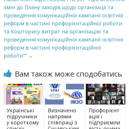
змін до Плану заходів щодо організації та
проведення комунікаційної кампанії освітніх
реформ в частині профорієнтаційної роботи
та Кошторису витрат на організацію та
проведення комунікаційної кампанії освітніх
реформ в частині профорієнтаційної
роботи””
→
Вам також може сподобатись
Українські
Визначено
Профорієнт
підручники
напрями
ація і
у короткому
співпраці з
підприємли
списку
Сучавським
вість очима