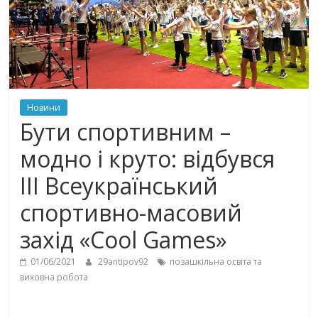
Новини
Бути спортивним –
модно і круто: відбувся
ІІІ Всеукраїнський
спортивно-масовий
захід «Cool Games»
01/06/2021
29antipov92
позашкільна освіта та
виховна робота