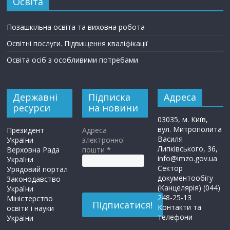
Освіта
Позашкільна освіта та виховна робота
Освітні послуги. Підвищення кваліфікації
Освіта осіб з особливими потребами
Державні
Підписка
Адреса
ресурси
на новини
03035, м. Київ,
вул. Митрополита
Президент
Адреса
Василя
України
электронної
Липківського, 36,
Верховна Рада
пошти
*
info@imzo.gov.ua
України
Сектор
Урядовий портал
документообігу
Законодавство
(Канцелярія) (044)
України
248-25-13
Міністерство
Контакти та
освіти і науки
телефони
України