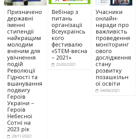
Призначено
Вебінар з
Учасники
державні
питань
онлайн-
іменні
організації
наради про
стипендії
Всеукраїнсь
важливість
найкращим
кого
проведення
молодим
фестивалю
моніторинг
вченим для
«STEM-весна
ового
увічнення
– 2021»
дослідження
подій
стану
25/02/2021
Революції
розвитку
Гідності та
позашкільн
вшанування
ої освіти
подвигу
04/06/2021
Героїв
України –
Героїв
Небесної
Сотні на
2023 рік
28/11/2022