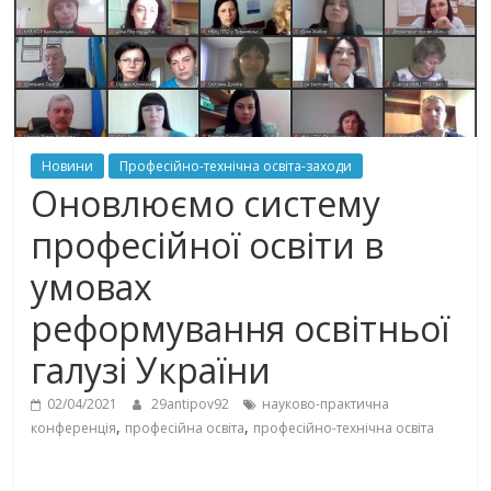
Новини
Професійно-технічна освіта-заходи
Оновлюємо систему
професійної освіти в
умовах
реформування освітньої
галузі України
02/04/2021
29antipov92
науково-практична
,
,
конференція
професійна освіта
професійно-технічна освіта