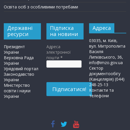
Освіта осіб з особливими потребами
Державні
Підписка
Адреса
ресурси
на новини
03035, м. Київ,
вул. Митрополита
Президент
Адреса
Василя
України
электронної
Липківського, 36,
Верховна Рада
пошти
*
info@imzo.gov.ua
України
Сектор
Урядовий портал
документообігу
Законодавство
(Канцелярія) (044)
України
248-25-13
Міністерство
Контакти та
освіти і науки
телефони
України