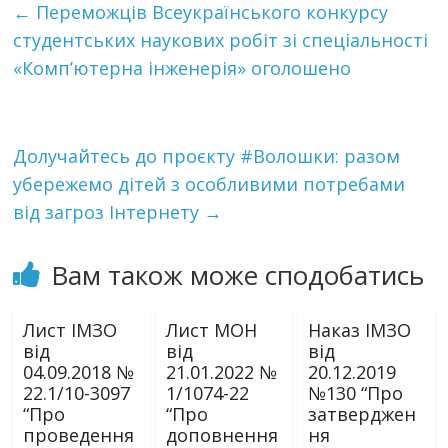
←
Переможців Всеукраїнського конкурсу
студентських наукових робіт зі спеціальності
«Комп’ютерна інженерія» оголошено
Долучайтесь до проєкту #Волошки: разом
убережемо дітей з особливими потребами
від загроз Інтернету
→
Вам також може сподобатись
Лист ІМЗО
Лист МОН
Наказ ІМЗО
від
від
від
04.09.2018 №
21.01.2022 №
20.12.2019
22.1/10-3097
1/1074-22
№130 “Про
“Про
“Про
затверджен
проведення
доповнення
ня