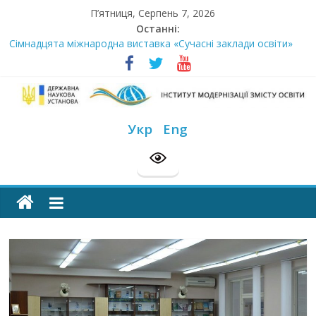
Skip
П’ятниця, Серпень 7, 2026
to
Останні:
content
Сімнадцята міжнародна виставка «Сучасні заклади освіти»
Стартує Всеукраїнський освітньо-методологічний відбір
«РодовідУчитель – 2026»
У червні стартує доставлення підручників для 2026–2027
навчального року
Інститут
МОН пропонує до громадського обговорення проєкт наказу
Укр
Eng
“Про затвердження Положення про Всеукраїнський конкурс
модернізації
“Шкільна бібліотека”
Розпочато прийом документів на конкурс для здобуття
академічних стипендій імені Героїв Небесної Сотні на
змісту
2026/2027 н. р.
освіти
офіційний
веб-
сайт