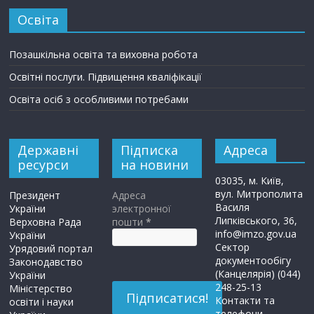
Освіта
Позашкільна освіта та виховна робота
Освітні послуги. Підвищення кваліфікації
Освіта осіб з особливими потребами
Державні
Підписка
Адреса
ресурси
на новини
03035, м. Київ,
вул. Митрополита
Президент
Адреса
Василя
України
электронної
Липківського, 36,
Верховна Рада
пошти
*
info@imzo.gov.ua
України
Сектор
Урядовий портал
документообігу
Законодавство
(Канцелярія) (044)
України
248-25-13
Міністерство
Контакти та
освіти і науки
телефони