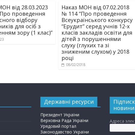
ОН від 28.03.2023
Наказ МОН від 07.02.2018
“Про проведення
№ 114 “Про проведення
сного відбору
Всеукраїнського конкурсу
иків для осіб з
“Ерудит” серед учнів 12-х
нням зору (1 клас)”
класів закладів освіти для
дітей з порушеннями
023
слуху (глухих та зі
зниженим слухом) у 2018
році
08/02/2018
Державні ресурси
Підписк
новини
Президент України
Верховна Рада України
Адреса эле
Урядовий портал
Законодавство України