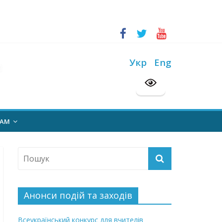
ський конкурс “Шкільна бібліотека”
на 2026/2027 н. р.
Укр
Eng
НАМ
Анонси подій та заходів
Всеукраїнський конкурс для вчителів