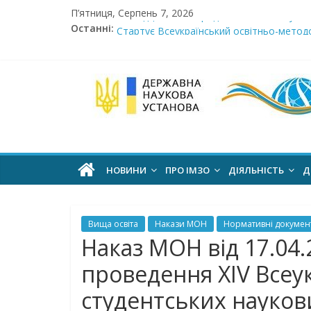
Skip
П’ятниця, Серпень 7, 2026
Сімнадцята міжнародна виставка «Сучасн
to
Останні:
Стартує Всеукраїнський освітньо-методо
content
У червні стартує доставлення підручник
МОН пропонує до громадського обговоре
Інститут
Розпочато прийом документів на конкурс 
модернізації
змісту
НОВИНИ
ПРО ІМЗО
ДІЯЛЬНІСТЬ
Д
освіти
Вища освіта
Накази МОН
Нормативні докумен
офіційний
Наказ МОН від 17.04.
веб-
проведення ХIV Всеу
сайт
студентських наукови