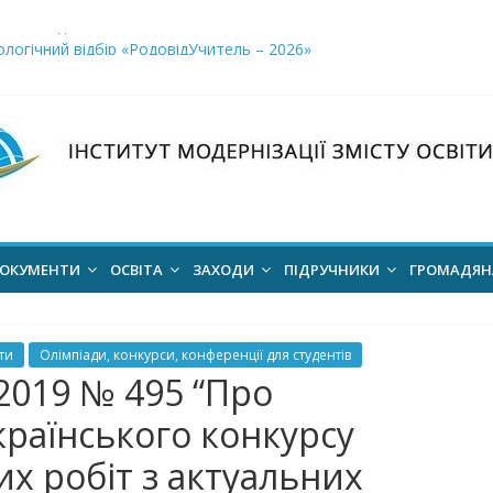
і заклади освіти»
логічний відбір «РодовідУчитель – 2026»
ів для 2026–2027 навчального року
ння проєкт наказу “Про затвердження Положення про Всеукраїн
для здобуття академічних стипендій імені Героїв Небесної Сотні 
ОКУМЕНТИ
ОСВІТА
ЗАХОДИ
ПІДРУЧНИКИ
ГРОМАДЯ
ти
Олімпіади, конкурси, конференції для студентів
2019 № 495 “Про
країнського конкурсу
х робіт з актуальних