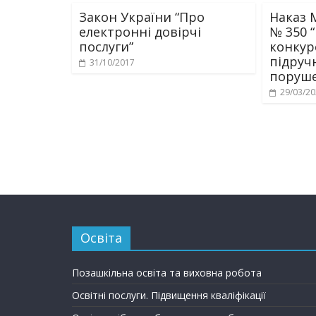
Закон України “Про
Наказ М
електронні довірчі
№ 350 
послуги”
конкур
підручн
31/10/2017
поруше
29/03/2
Освіта
Позашкільна освіта та виховна робота
Освітні послуги. Підвищення кваліфікації