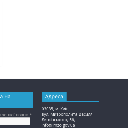
а на
Адреса
03035, м. Київ,
вул. Митрополита Василя
ктронної пошти
*
Липківського, 36,
info@imzo.gov.ua