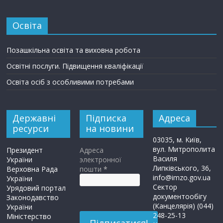
Освіта
Позашкільна освіта та виховна робота
Освітні послуги. Підвищення кваліфікації
Освіта осіб з особливими потребами
Державні
Підписка
Адреса
ресурси
на новини
03035, м. Київ,
вул. Митрополита
Президент
Адреса
Василя
України
электронної
Липківського, 36,
Верховна Рада
пошти
*
info@imzo.gov.ua
України
Сектор
Урядовий портал
документообігу
Законодавство
(Канцелярія) (044)
України
248-25-13
Міністерство