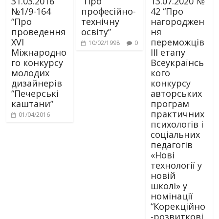
31.03.2016
“Про
13.07.2020 №
№1/9-164
професійно-
42 “Про
“Про
технічну
нагороджен
проведення
освіту”
ня
XVI
переможців
10/02/1998
0
Міжнародно
ІІІ етапу
го конкурсу
Всеукраїнсь
молодих
кого
дизайнерів
конкурсу
“Печерські
авторських
каштани”
програм
практичних
01/04/2016
психологів і
соціальних
педагогів
«Нові
технології у
новій
школі» у
номінації
“Корекційно
-розвиткові