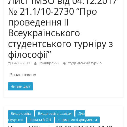
Лист ІМЗО від 04.12.2017
№ 21.1/10-2730 “Про
проведення ІI
Всеукраїнського
студентського турніру з
філософії”
04/12/2017
29antipov92
студентський турнір
Завантажено
Читати далі
Вища освіта
Вища освіта-заходи
Для
студентів
Накази МОН
Нормативні документи