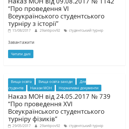
Наказ МОН від 09.08.2017 № 1142
“Про проведення VI
Всеукраїнського студентського
турніру з історії”
15/08/2017
29antipov92
студентський турнір
Завантажити
Читати далі
Вища освіта
Вища освіта-заходи
Для
студентів
Накази МОН
Нормативні документи
Наказ МОН від 24.05.2017 № 739
“Про проведення XVІ
Всеукраїнського студентського
турніру фізиків”
29/05/2017
29antipov92
студентський турнір