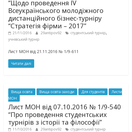
“Щодо проведення IV
Всеукраїнського молодіжного
дистанційного бізнес-турніру
“Стратегія фірми – 2017”
,
21/11/2016
29antipov92
студентський турнір
учнівський турнір
Лист МОН від 21.11.2016 № 1/9-611
Читати далі
Вища освіта
Вища освіта-заходи
Для студентів
Листи
МОН
Лист МОН від 07.10.2016 № 1/9-540
“Про проведення студентських
турнірів з історії та філософії”
11/10/2016
29antipov92
студентський турнір