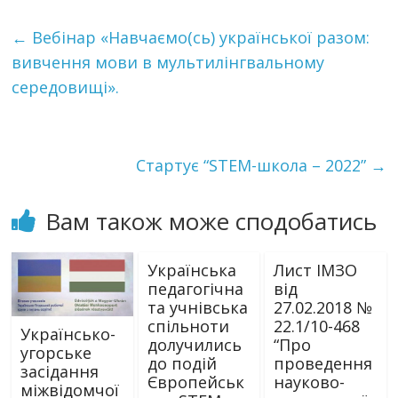
←
Вебінар «Навчаємо(сь) української разом:
вивчення мови в мультилінгвальному
середовищі».
Стартує “STEM-школа – 2022”
→
Вам також може сподобатись
Українська
Лист ІМЗО
педагогічна
від
та учнівська
27.02.2018 №
спільноти
22.1/10-468
Українсько-
долучились
“Про
угорське
до подій
проведення
засідання
Європейськ
науково-
міжвідомчої