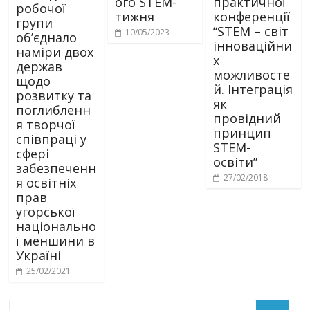
ого STEM-
практичної
робочої
тижня
конференції
групи
“STEM – світ
10/05/2023
об’єднало
інноваційни
наміри двох
х
держав
можливосте
щодо
й. Інтеграція
розвитку та
як
поглибленн
провідний
я творчої
принцип
співпраці у
STEM-
сфері
освіти”
забезпеченн
27/02/2018
я освітніх
прав
угорської
національно
ї меншини в
Україні
25/02/2021