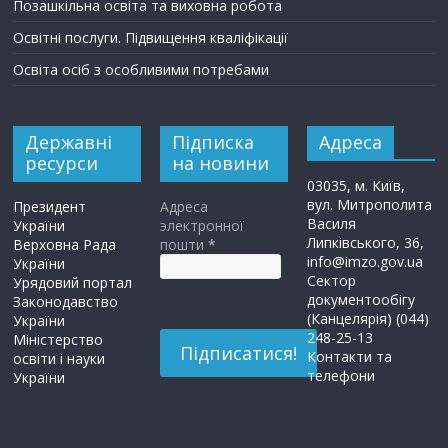
Позашкільна освіта та виховна робота
Освітні послуги. Підвищення кваліфікації
Освіта осіб з особливими потребами
Державні
Підписка
Адреса
ресурси
на новини
03035, м. Київ,
вул. Митрополита
Президент
Адреса
Василя
України
электронної
Липківського, 36,
Верховна Рада
пошти
*
info@imzo.gov.ua
України
Сектор
Урядовий портал
документообігу
Законодавство
(Канцелярія) (044)
України
248-25-13
Міністерство
Контакти та
освіти і науки
телефони
України