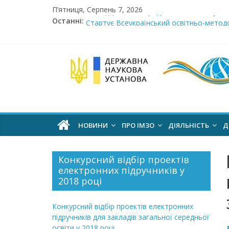
Skip
П’ятниця, Серпень 7, 2026
Сімнадцята міжнародна виставка «Сучасн
to
Останні:
Стартує Всеукраїнський освітньо-методо
content
У червні стартує доставлення підручник
МОН пропонує до громадського обговоре
Інститут
Розпочато прийом документів на конкурс 
модернізації
змісту
НОВИНИ
ПРО ІМЗО
ДІЯЛЬНІСТЬ
Д
освіти
Конкурсний відбір проектів
електронних підручників у
офіційний
2018 році
веб-
сайт
Конкурсний відбір проектів електронних
підручників для закладів загальної середньої
освіти у 2018 році