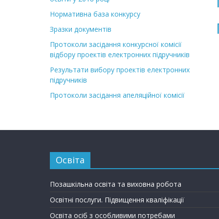
Нормативна база конкурсу
Зразки документів
Протоколи засідання конкурсної комісії
відбору проектів електронних підручників
Результати вибору проектів електронних
підручників
Протоколи засідання апеляційної комісії
Освіта
Позашкільна освіта та виховна робота
Освітні послуги. Підвищення кваліфікації
Освіта осіб з особливими потребами