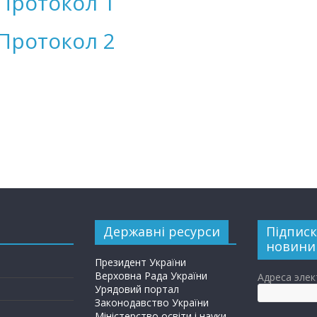
Протокол 1
Протокол 2
Державні ресурси
Підписк
новини
Президент України
Верховна Рада України
Адреса эле
Урядовий портал
Законодавство України
Міністерство освіти і науки