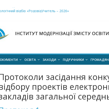
і заклади освіти»
логічний відбір «РодовідУчитель – 2026»
ів для 2026–2027 навчального року
ння проєкт наказу “Про затвердження Положення про Всеукраїн
для здобуття академічних стипендій імені Героїв Небесної Сотні 
ОКУМЕНТИ
ОСВІТА
ЗАХОДИ
ПІДРУЧНИКИ
ГРОМАДЯ
Протоколи засідання конку
відбору проектів електрон
закладів загальної середнь