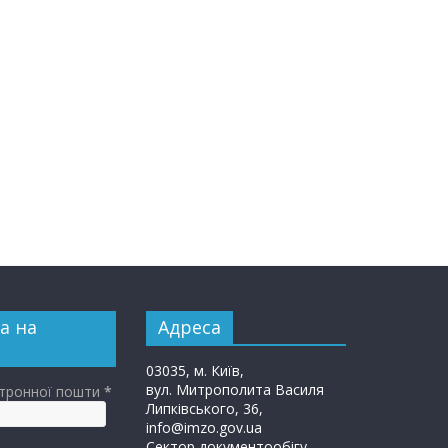
а на
Адреса
03035, м. Київ,
вул. Митрополита Василя
ктронної пошти
*
Липківського, 36,
info@imzo.gov.ua
Сектор документообігу