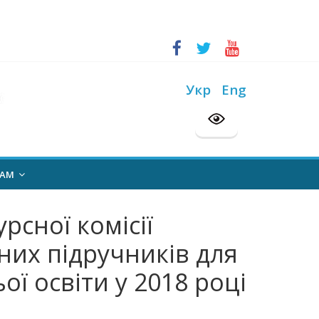
ський конкурс “Шкільна бібліотека”
на 2026/2027 н. р.
Укр
Eng
НАМ
рсної комісії
них підручників для
ої освіти у 2018 році