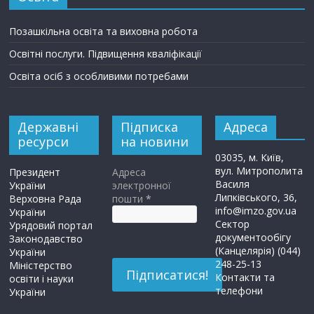
Позашкільна освіта та виховна робота
Освітні послуги. Підвищення кваліфікації
Освіта осіб з особливими потребами
Державні
Підписка
Адреса
ресурси
на новини
03035, м. Київ,
вул. Митрополита
Президент
Адреса
Василя
України
электронної
Липківського, 36,
Верховна Рада
пошти
*
info@imzo.gov.ua
України
Сектор
Урядовий портал
документообігу
Законодавство
(Канцелярія) (044)
України
248-25-13
Міністерство
Контакти та
освіти і науки
телефони
України