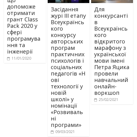
що
допоможе
Засідання
Для
отримати
журі ІІІ етапу
конкурсанті
грант Class
Всеукраїнсь
в
Pack 2020 у
кого
Всеукраїнсь
сфері
конкурсу
кого
програмува
авторських
відкритого
ння та
програм
марафону з
інженерії
практичних
української
11/01/2020
психологів і
мови імені
соціальних
Петра Яцика
педагогів «Н
провели
ові
навчальний
технології у
онлайн-
новій
воркшоп
школі» у
25/02/2021
номінації
«Розвиваль
ні
програми»
09/03/2021