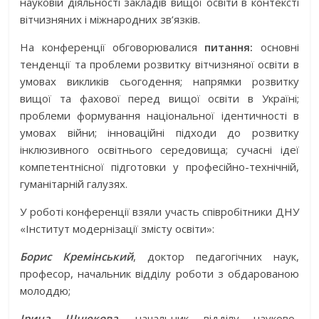
науковій діяльності закладів вищої освіти в контексті
вітчизняних і міжнародних зв’язків.
На конференції обговорювалися
питання:
основні
тенденції та проблеми розвитку вітчизняної освіти в
умовах викликів сьогодення; напрямки розвитку
вищої та фахової перед вищої освіти в Україні;
проблеми формування національної ідентичності в
умовах війни; інноваційні підходи до розвитку
інклюзивного освітнього середовища; сучасні ідеї
компетентнісної підготовки у професійно-технічній,
гуманітарній галузях.
У роботі конференції взяли участь співробітники ДНУ
«Інститут модернізації змісту освіти»:
Борис Кремінський
, доктор педагогічних наук,
професор, начальник відділу роботи з обдарованою
молоддю;
Ірина Шнюкова,
начальник відділу науково-