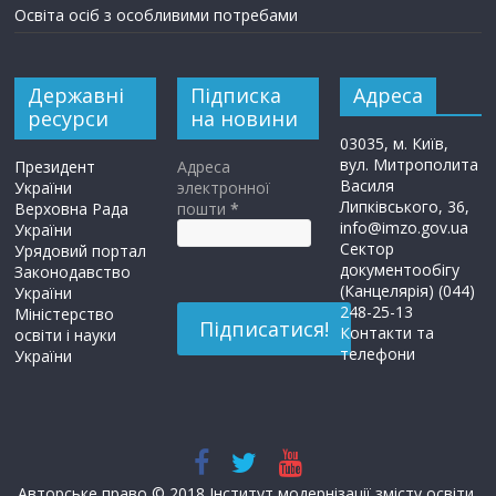
Освіта осіб з особливими потребами
Державні
Підписка
Адреса
ресурси
на новини
03035, м. Київ,
вул. Митрополита
Президент
Адреса
Василя
України
электронної
Липківського, 36,
Верховна Рада
пошти
*
info@imzo.gov.ua
України
Сектор
Урядовий портал
документообігу
Законодавство
(Канцелярія) (044)
України
248-25-13
Міністерство
Контакти та
освіти і науки
телефони
України
Авторське право © 2018 Інститут модернізації змісту освіти.