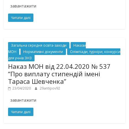
завантажити
Читати далі
Загальна середня освіта-заходи
Накази
МОН
Нормативні документи
Олімпіади, турніри, конкурси
для учнів ЗНЗ
Наказ МОН від 22.04.2020 № 537
“Про виплату стипендій імені
Тараса Шевченка”
23/04/2020
29antipov92
завантажити
Читати далі