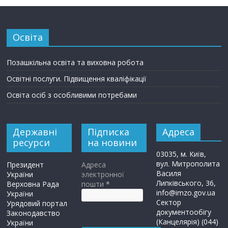
Освіта
Позашкільна освіта та виховна робота
Освітні послуги. Підвищення кваліфікації
Освіта осіб з особливими потребами
Державні
Підписка
Адреса
ресурси
на новини
03035, м. Київ,
вул. Митрополита
Президент
Адреса
Василя
України
электронної
Липківського, 36,
Верховна Рада
пошти
*
info@imzo.gov.ua
України
Сектор
Урядовий портал
документообігу
Законодавство
(Канцелярія) (044)
України