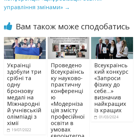
управління змінами»
→
Вам також може сподобатись
Українці
Проведено
Всеукраїнсь
здобули три
Всеукраїнсь
кий конкурс
срібні та
ку науково-
«Запроси
одну
практичну
фізику до
бронзову
конференці
себе…»
медалі на
ю
визначив
Міжнародні
«Модерніза
найкращих
й учнівській
ція змісту
із кращих
олімпіаді з
професійної
01/03/2024
хімії
освіти в
умовах
19/07/2022
євроінтегра