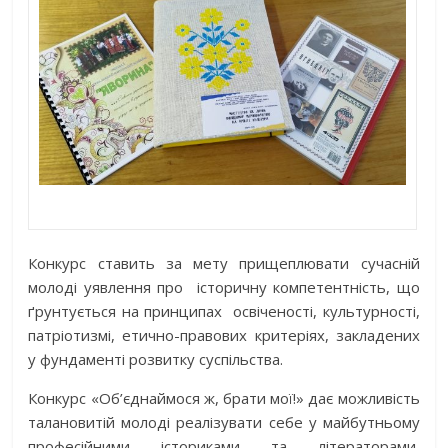
Конкурс ставить за мету прищеплювати сучасній
молоді уявлення про історичну компетентність, що
ґрунтується на принципах освіченості, культурності,
патріотизмі, етично-правових критеріях, закладених
у фундаменті розвитку суспільства.
Конкурс «Об’єднаймося ж, брати мої!» дає можливість
талановитій молоді реалізувати себе у майбутньому
професійними істориками та літераторами,