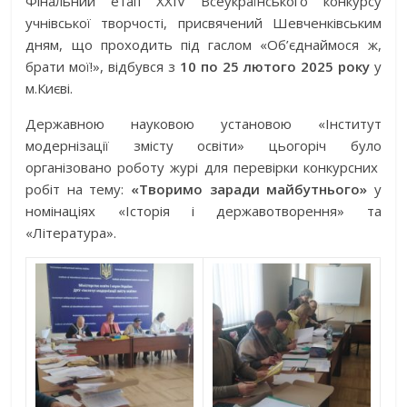
Фінальний етап ХХІV Всеукраїнського конкурсу
учнівської творчості, присвячений Шевченківським
дням, що проходить під гаслом «Об’єднаймося ж,
брати мої!», відбувся з
10 по 25 лютого 2025 року
у
м.Києві.
Державною науковою установою «Інститут
модернізації змісту освіти» цьогоріч було
організовано роботу журі для перевірки конкурсних
робіт на тему:
«Творимо заради майбутнього»
у
номінаціях «Історія і державотворення» та
«Література».