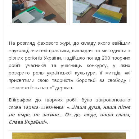
На розгляд фахового журі, до складу якого ввійшли
науковці, вчителі-практики, викладачі та методисти з
різних регіонів України, надійшло понад 200 творчих
робіт учасників та учасниць конкурсу, у яких
розкрито роль української культури, її митців, які
присвятили свою творчість боротьбі за свободу і
незалежність нашої держав.
Епіграфом до творчих робіт було запропоновано
слова Тараса Шевченка:
«…Наша дума, наша пісня
не вмре, не загине… От де, люде, наша слава,
Слава України!»
.