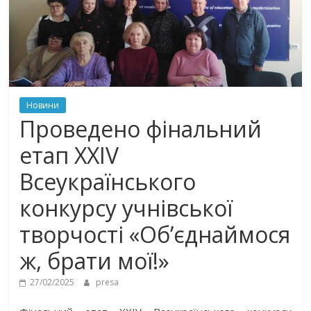
Новини
Проведено фінальний
етап ХХІV
Всеукраїнського
конкурсу учнівської
творчості «Об’єднаймося
ж, брати мої!»
27/02/2025
presa