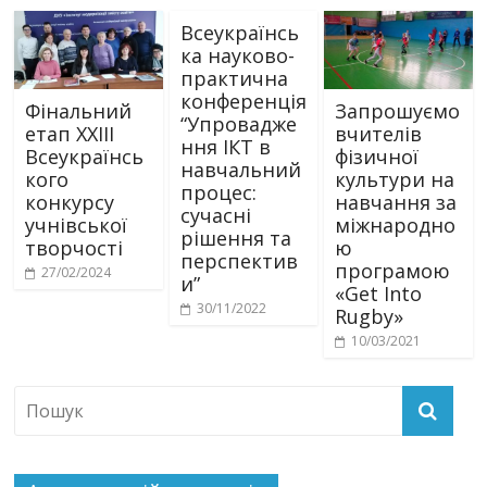
Всеукраїнсь
ка науково-
практична
конференція
Фінальний
Запрошуємо
“Упровадже
етап ХХІІІ
вчителів
ння ІКТ в
Всеукраїнсь
фізичної
навчальний
кого
культури на
процес:
конкурсу
навчання за
сучасні
учнівської
міжнародно
рішення та
творчості
ю
перспектив
програмою
27/02/2024
и”
«Get Into
30/11/2022
Rugby»
10/03/2021