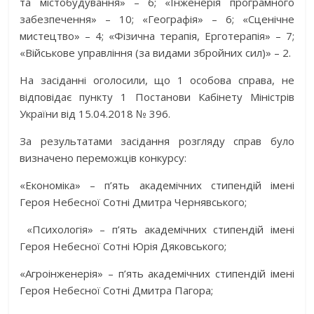
та містобудування» – 6; «Інженерія програмного
забезпечення» – 10; «Географія» – 6; «Сценічне
мистецтво» – 4; «Фізична терапія, Ерготерапія» – 7;
«Військове управління (за видами збройних сил)» – 2.
На засіданні оголосили, що 1 особова справа, не
відповідає пункту 1 Постанови Кабінету Міністрів
України від 15.04.2018 № 396.
За результатами засідання розгляду справ було
визначено переможців конкурсу:
«Економіка» – п’ять академічних стипендій імені
Героя Небесної Сотні Дмитра Чернявського;
«Психологія» – п’ять академічних стипендій імені
Героя Небесної Сотні Юрія Дяковського;
«Агроінженерія» – п’ять академічних стипендій імені
Героя Небесної Сотні Дмитра Пагора;