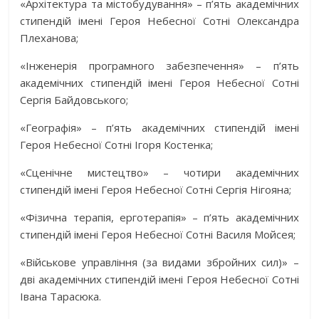
«Архітектура та містобудування» – п’ять академічних
стипендій імені Героя Небесної Сотні Олександра
Плеханова;
«Інженерія програмного забезпечення» – п’ять
академічних стипендій імені Героя Небесної Сотні
Сергія Байдовського;
«Географія» – п’ять академічних стипендій імені
Героя Небесної Сотні Ігоря Костенка;
«Сценічне мистецтво» – чотири академічних
стипендій імені Героя Небесної Сотні Сергія Нігояна;
«Фізична терапія, ерготерапія» – п’ять академічних
стипендій імені Героя Небесної Сотні Василя Мойсея;
«Військове управління (за видами збройних сил)» –
дві академічних стипендій імені Героя Небесної Сотні
Івана Тарасюка.