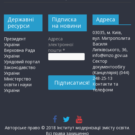
Державні
Підписка
Адреса
ресурси
на новини
03035, м. Київ,
вул. Митрополита
Президент
Адреса
Василя
України
электронної
Липківського, 36,
Верховна Рада
пошти
*
info@imzo.gov.ua
України
Сектор
Урядовий портал
документообігу
Законодавство
(Канцелярія) (044)
України
248-25-13
Міністерство
Контакти та
освіти і науки
телефони
України
Авторське право © 2018 Інститут модернізації змісту освіти.
Всі права захищенно