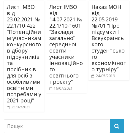
Лист ІМЗО
Лист ІМЗО
Наказ МОН
від
від
від
23.02.2021 №
14.07.2021 №
22.05.2019
22.1/10-422
22.1/10-1601
№701 “Про
“Потенційни
“Заклади
підсумки І
м учасникам
загальної
Всеукраїнсь
конкурсного
середньої
кого
відбору
освіти –
студентсько
підручників
учасники
го
та
інноваційно
економічног
посібників
го
о турніру”
для осіб з
освітнього
24/05/2019
особливими
проєкту”
освітніми
16/07/2021
потребами у
2021 році”
25/02/2021