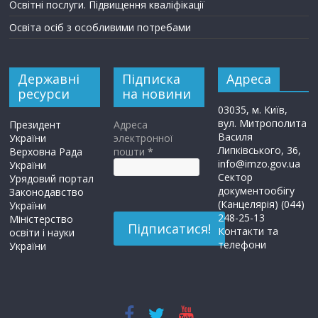
Освітні послуги. Підвищення кваліфікації
Освіта осіб з особливими потребами
Державні
Підписка
Адреса
ресурси
на новини
03035, м. Київ,
вул. Митрополита
Президент
Адреса
Василя
України
электронної
Липківського, 36,
Верховна Рада
пошти
*
info@imzo.gov.ua
України
Сектор
Урядовий портал
документообігу
Законодавство
(Канцелярія) (044)
України
248-25-13
Міністерство
Контакти та
освіти і науки
телефони
України