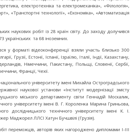
ергетика, електротехніка та електромеханіка», «Філологія»,
рт», «Транспортні технології», «Економіка», «Автоматизація
ких наукових робіт із 28 країн світу. До заходу долучився
73 українських та 68 іноземних.
вся у форматі відеоконференції взяли участь близько 300
гарії, Грузії, Естонії, Іспанії, Ізраїлю, Італії, Індії, Казахстану,
дерландів, Німеччини, Пакистану, Польщі, Словенії, Сербії,
ччини, Франції, Чехії.
національного університету імені Михайла Остроградського
ржавної наукової установи «Інститут модернізації змісту
цького міського департаменту світи Геннадій Москалик,
чного університету імені В. Г. Короленка Марина Гриньова,
ого дослідницького технічного університету імені К. І.
жер Маджорел ЛЛСІ Хатун Бучшвілі (Грузія).
біт переможців, авторів яких нагороджено дипломами І-ІІІ