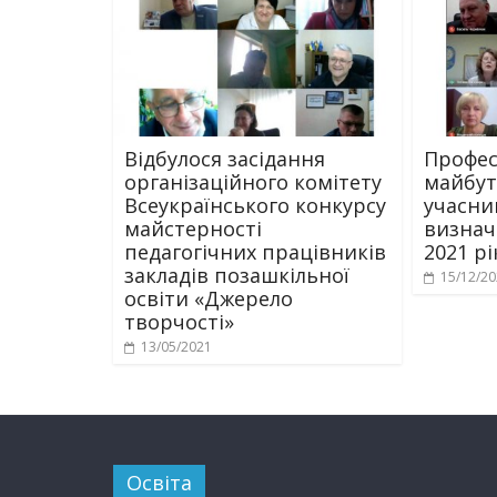
Відбулося засідання
Профес
організаційного комітету
майбутн
Всеукраїнського конкурсу
учасни
майстерності
визнач
педагогічних працівників
2021 рі
закладів позашкільної
15/12/2
освіти «Джерело
творчості»
13/05/2021
Освіта