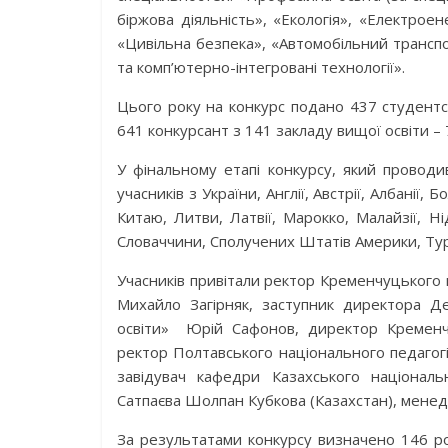
біржова діяльність», «Екологія», «Електроен
«Цивільна безпека», «Автомобільний транспо
та комп’ютерно-інтегровані технології».
Цього року на конкурс подано 437 студентсь
641 конкурсант з 141 закладу вищої освіти – 
У фінальному етапі конкурсу, який проводи
учасників з України, Англії, Австрії, Албанії, Бол
Китаю, Литви, Латвії, Марокко, Малайзії, Ні
Словаччини, Сполучених Штатів Америки, Туре
Учасників привітали ректор Кременчуцького 
Михайло Загірняк, заступник директора Де
освіти» Юрій Сафонов, директор Кременчу
ректор Полтавського національного педагогі
завідувач кафедри Казахського національн
Сатпаєва Шолпан Кубкова (Казахстан), менед
За результатами конкурсу визначено 146 ро