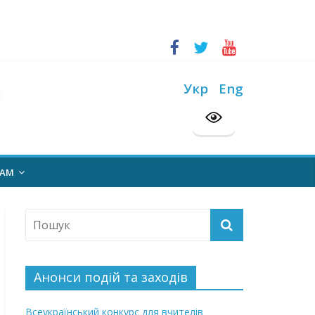
ський конкурс “Шкільна бібліотека”
Укр
Eng
на 2026/2027 н. р.
НАМ
Анонси подій та заходів
Всеукраїнський конкурс для вчителів