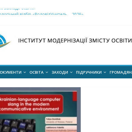
і заклади освіти»
логічний відбір «РодовідУчитель – 2026»
ів для 2026–2027 навчального року
ння проєкт наказу “Про затвердження Положення про Всеукраїн
для здобуття академічних стипендій імені Героїв Небесної Сотні 
ОКУМЕНТИ
ОСВІТА
ЗАХОДИ
ПІДРУЧНИКИ
ГРОМАДЯ