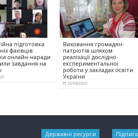
ійна підготовка
Виховання громадян-
іх фахівців:
патріотів шляхом
ки онлайн-наради
реалізації дослідно-
или завдання на
експериментальної
к
роботи у закладах освіти
України
020
23/04/2020
Державні ресурси
Підписк