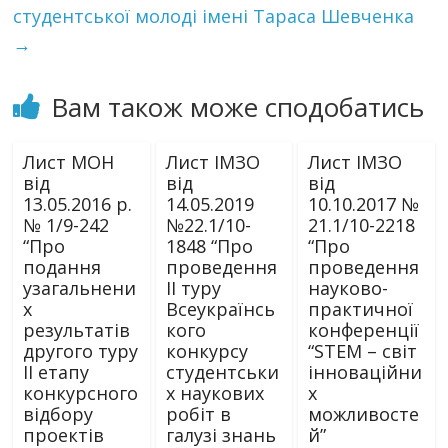
студентської молоді імені Тараса Шевченка
→
Вам також може сподобатись
Лист МОН
Лист ІМЗО
Лист ІМЗО
від
від
від
13.05.2016 р.
14.05.2019
10.10.2017 №
№ 1/9-242
№22.1/10-
21.1/10-2218
“Про
1848 “Про
“Про
подання
проведення
проведення
узагальнени
ІІ туру
науково-
х
Всеукраїнсь
практичної
результатів
кого
конференції
другого туру
конкурсу
“SТЕM – світ
II етапу
студентськи
інноваційни
конкурсного
х наукових
х
відбору
робіт в
можливосте
проектів
галузі знань
й”