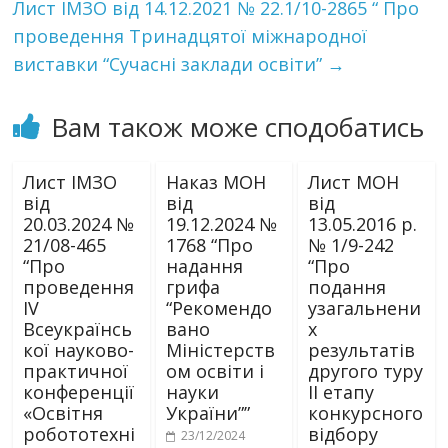
Лист ІМЗО від 14.12.2021 № 22.1/10-2865 “ Про
проведення Тринадцятої міжнародної
виставки “Сучасні заклади освіти”
→
Вам також може сподобатись
Лист ІМЗО
Наказ МОН
Лист МОН
від
від
від
20.03.2024 №
19.12.2024 №
13.05.2016 р.
21/08-465
1768 “Про
№ 1/9-242
“Про
надання
“Про
проведення
грифа
подання
ІV
“Рекомендо
узагальнени
Всеукраїнсь
вано
х
кої науково-
Міністерств
результатів
практичної
ом освіти і
другого туру
конференції
науки
II етапу
«Освітня
України””
конкурсного
робототехні
відбору
23/12/2024