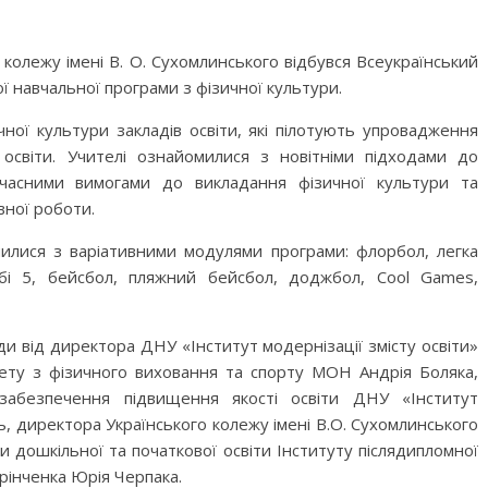
 колежу імені В. О. Сухомлинського відбувся Всеукраїнський
 навчальної програми з фізичної культури.
ної культури закладів освіти, які пілотують упровадження
освіти. Учителі ознайомилися з новітніми підходами до
часними вимогами до викладання фізичної культури та
вної роботи.
милися з варіативними модулями програми: флорбол, легка
егбі 5, бейсбол, пляжний бейсбол, доджбол, Cool Games,
и від директора ДНУ «Інститут модернізації змісту освіти»
тету з фізичного виховання та спорту МОН Андрія Боляка,
 забезпечення підвищення якості освіти ДНУ «Інститут
ь, директора Українського колежу імені В.О. Сухомлинського
 дошкільної та початкової освіти Інституту післядипломної
Грінченка Юрія Черпака.