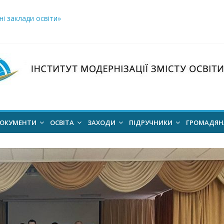
і заклади освіти»
логічний відбір «РодовідУчитель – 2026»
ів для 2026–2027 навчального року
ння проєкт наказу “Про затвердження Положення про Всеукраїн
для здобуття академічних стипендій імені Героїв Небесної Сотні 
ОКУМЕНТИ
ОСВІТА
ЗАХОДИ
ПІДРУЧНИКИ
ГРОМАДЯ