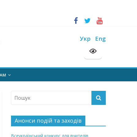
ський конкурс “Шкільна бібліотека”
на 2026/2027 н. р.
Укр
Eng
НАМ
Анонси подій та заходів
Всеукраїнський конкурс для вчителів