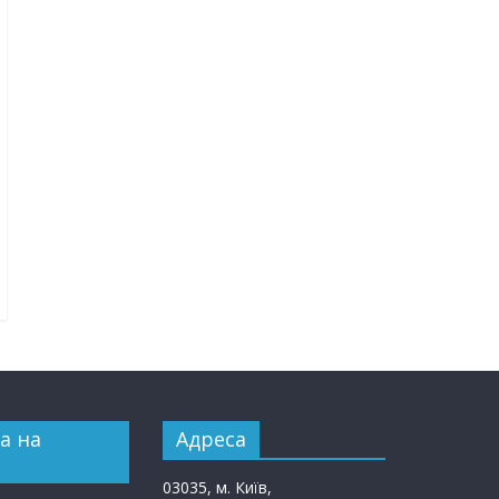
а на
Адреса
03035, м. Київ,