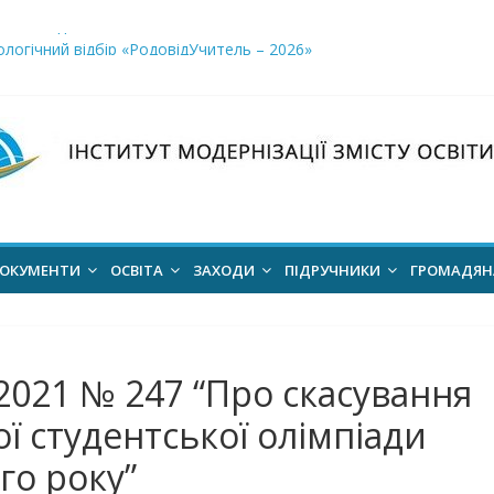
і заклади освіти»
логічний відбір «РодовідУчитель – 2026»
ів для 2026–2027 навчального року
ння проєкт наказу “Про затвердження Положення про Всеукраїн
для здобуття академічних стипендій імені Героїв Небесної Сотні 
ОКУМЕНТИ
ОСВІТА
ЗАХОДИ
ПІДРУЧНИКИ
ГРОМАДЯ
2021 № 247 “Про скасування
ої студентської олімпіади
го року”