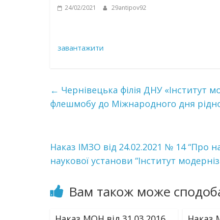
24/02/2021
29antipov92
завантажити
←
Чернівецька філія ДНУ «Інститут мо
флешмобу до Міжнародного дня рідн
Наказ ІМЗО від 24.02.2021 № 14 “Пр
наукової установи “Інститут модерніза
Вам також може сподоб
Наказ МОН від 31.03.2016
Наказ М