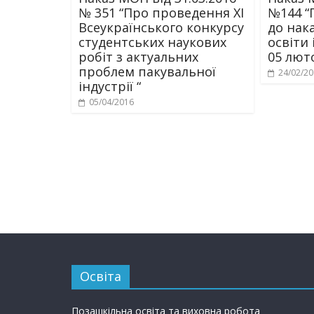
№ 351 “Про проведення ХІ
№144 “
Всеукраїнського конкурсу
до нак
студентських наукових
освіти 
робіт з актуальних
05 лют
проблем пакувальної
24/02/2
індустрії “
05/04/2016
Освіта
Позашкільна освіта та виховна робота