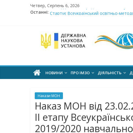
Skip
Четвер, Серпень 6, 2026
Сімнадцята міжнародна виставка «Сучасн
to
Останні:
Стартує Всеукраїнський освітньо-методо
content
У червні стартує доставлення підручник
МОН пропонує до громадського обговоре
Інститут
Розпочато прийом документів на конкурс 
модернізації
змісту
НОВИНИ
ПРО ІМЗО
ДІЯЛЬНІСТЬ
Д
освіти
Накази МОН
офіційний
Наказ МОН від 23.02.
веб-
ІІ етапу Всеукраїнськ
сайт
2019/2020 навчально