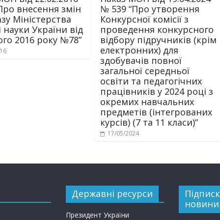
Про внесення змін
№ 539 “Про утворення
азу Міністерства
Конкурсної комісії з
і науки України від
проведення конкурсного
ого 2016 року №78”
відбору підручників (крім
електронних) для
016
здобувачів повної
загальної середньої
освіти та педагогічних
працівників у 2024 році з
окремих навчальних
предметів (інтегрованих
курсів) (7 та 11 класи)”
17/05/2024
Державні ресурси
Підписк
новини
Президент України