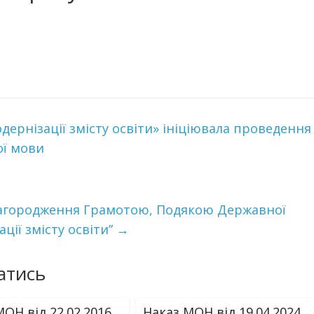
дернізації змісту освіти» ініціювала проведення
ої мови
о нагородження Грамотою, Подякою Державної
ції змісту освіти”
→
атись
ОН від 22.02.2016
Наказ МОН від 19.04.2024