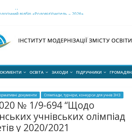
і заклади освіти»
логічний відбір «РодовідУчитель – 2026»
ів для 2026–2027 навчального року
ння проєкт наказу “Про затвердження Положення про Всеукраїн
для здобуття академічних стипендій імені Героїв Небесної Сотні 
ОКУМЕНТИ
ОСВІТА
ЗАХОДИ
ПІДРУЧНИКИ
ГРОМАДЯ
ормативні документи
Олімпіади, турніри, конкурси для учнів ЗНЗ
2020 № 1/9-694 “Щодо
нських учнівських олімпіад
тів у 2020/2021