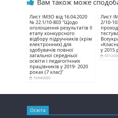
Вам також може сподоб
Лист ІМЗО від 16.04.2020
Лист ІМ
№ 22.1/10-803 “Щодо
2/10-10
оголошення результатів II
проход
етапу конкурсного
тестув
відбору підручників (крім
Всеукр
електронних) для
«Класн
здобувачів повної
у 2015 
загальної середньої
07/12/2
освіти і педагогічних
працівників у 2019- 2020
роках (7 клас)”
16/04/2020
Освіта