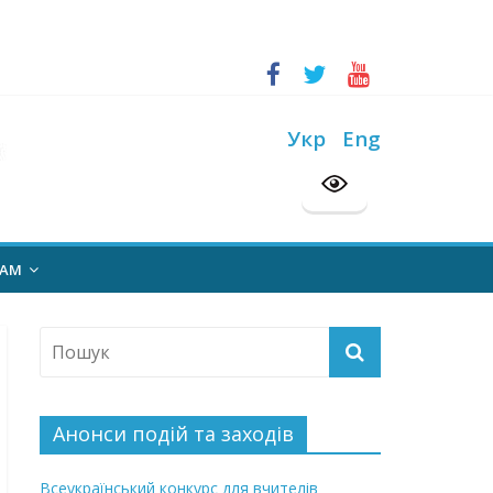
ський конкурс “Шкільна бібліотека”
Укр
Eng
на 2026/2027 н. р.
НАМ
Анонси подій та заходів
Всеукраїнський конкурс для вчителів