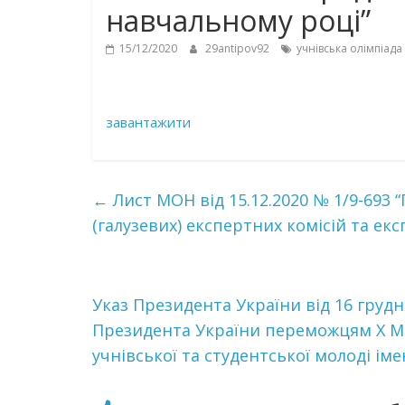
навчальному році”
15/12/2020
29antipov92
учнівська олімпіада
завантажити
←
Лист МОН від 15.12.2020 № 1/9-693
(галузевих) експертних комісій та ек
Указ Президента України від 16 груд
Президента України переможцям Х М
учнівської та студентської молоді ім