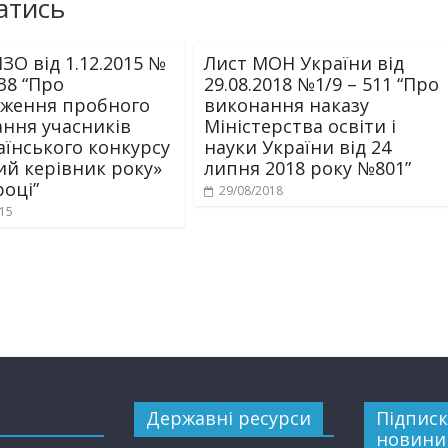
атись
ЗО від 1.12.2015 №
Лист МОН України від
38 “Про
29.08.2018 №1/9 – 511 “Про
ження пробного
виконання наказу
ання учасників
Міністерства освіти і
аїнського конкурсу
науки України від 24
ий керівник року»
липня 2018 року №801”
році”
29/08/2018
015
Державні ресурси
Підписк
новини