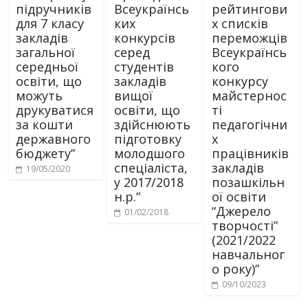
підручників
Всеукраїнсь
рейтингови
для 7 класу
ких
х списків
закладів
конкурсів
переможців
загальної
серед
Всеукраїнсь
середньої
студентів
кого
освіти, що
закладів
конкурсу
можуть
вищої
майстернос
друкуватися
освіти, що
ті
за кошти
здійснюють
педагогічни
державного
підготовку
х
бюджету”
молодшого
працівників
спеціаліста,
закладів
19/05/2020
у 2017/2018
позашкільн
н.р.”
ої освіти
“Джерело
01/02/2018
творчості”
(2021/2022
навчальног
о року)”
09/10/2023