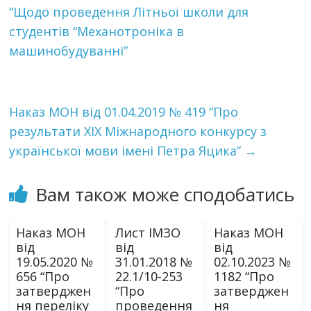
“Щодо проведення Літньої школи для
студентів “Механотроніка в
машинобудуванні”
Наказ МОН від 01.04.2019 № 419 “Про
результати ХІХ Міжнародного конкурсу з
української мови імені Петра Яцика”
→
Вам також може сподобатись
Наказ МОН
Лист ІМЗО
Наказ МОН
від
від
від
19.05.2020 №
31.01.2018 №
02.10.2023 №
656 “Про
22.1/10-253
1182 “Про
затверджен
“Про
затверджен
ня переліку
проведення
ня