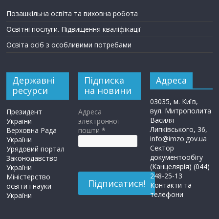
Позашкільна освіта та виховна робота
Освітні послуги. Підвищення кваліфікації
Освіта осіб з особливими потребами
Державні
Підписка
Адреса
ресурси
на новини
03035, м. Київ,
вул. Митрополита
Президент
Адреса
Василя
України
электронної
Липківського, 36,
Верховна Рада
пошти
*
info@imzo.gov.ua
України
Сектор
Урядовий портал
документообігу
Законодавство
(Канцелярія) (044)
України
248-25-13
Міністерство
Контакти та
освіти і науки
телефони
України