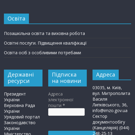
Освіта
Позашкільна освіта та виховна робота
Освітні послуги. Підвищення кваліфікації
Освіта осіб з особливими потребами
Державні
Підписка
Адреса
ресурси
на новини
03035, м. Київ,
вул. Митрополита
Президент
Адреса
Василя
України
электронної
Липківського, 36,
Верховна Рада
пошти
*
info@imzo.gov.ua
України
Сектор
Урядовий портал
документообігу
Законодавство
(Канцелярія) (044)
України
248-25-13
Міністерство