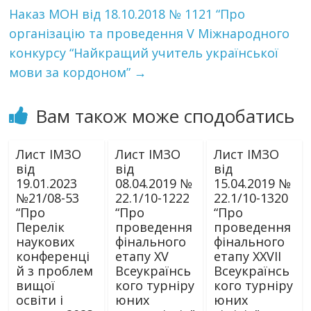
Наказ МОН від 18.10.2018 № 1121 “Про
організацію та проведення V Міжнародного
конкурсу “Найкращий учитель української
мови за кордоном”
→
Вам також може сподобатись
Лист ІМЗО
Лист ІМЗО
Лист ІМЗО
від
від
від
19.01.2023
08.04.2019 №
15.04.2019 №
№21/08-53
22.1/10-1222
22.1/10-1320
“Про
“Про
“Про
Перелік
проведення
проведення
наукових
фінального
фінального
конференці
етапу ХV
етапу ХХVII
й з проблем
Всеукраїнсь
Всеукраїнсь
вищої
кого турніру
кого турніру
освіти і
юних
юних