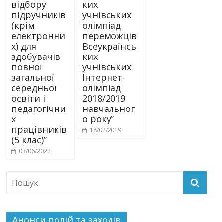
відбору
ких
підручників
учнівських
(крім
олімпіад
електронни
переможців
х) для
Всеукраїнсь
здобувачів
ких
повної
учнівських
загальної
Інтернет-
середньої
олімпіад
освіти і
2018/2019
педагогічни
навчальног
х
о року”
працівників
18/02/2019
(5 клас)”
03/06/2022
Анонси подій та заходів