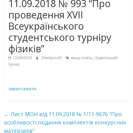
11.09.2018 № 993 “Про
проведення XVІІ
Всеукраїнського
студентського турніру
фізиків”
,
12/09/2018
29antipov92
вища освіта
студентський
турнір
завантажити
←
Лист МОН від 11.09.2018 № 1/11-9676 “Про
особливості подання комплектів конкурсних
матеріалів”