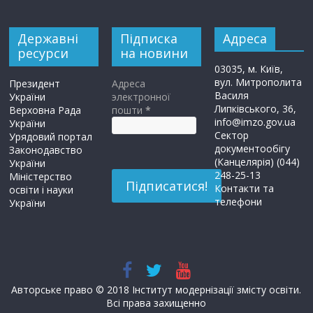
Державні
Підписка
Адреса
ресурси
на новини
03035, м. Київ,
вул. Митрополита
Президент
Адреса
Василя
України
электронної
Липківського, 36,
Верховна Рада
пошти
*
info@imzo.gov.ua
України
Сектор
Урядовий портал
документообігу
Законодавство
(Канцелярія) (044)
України
248-25-13
Міністерство
Контакти та
освіти і науки
телефони
України
Авторське право © 2018 Інститут модернізації змісту освіти.
Всі права захищенно