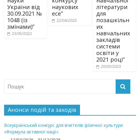
науки
конкурсу
навчальної
України від
наукових
літератури
30.09.2021 №
есе”
для
1048 (із
позашкільн
22/04/2020
змінами)”
их
навчальних
23/05/2022
закладів
системи
освіти у
2021 році”
20/03/2023
Анонси подій та заходів
Всеукраїнський конкурс для вчителів фізичної культури
«Формула активної нації»
12/03/2026 - 31/12/2026