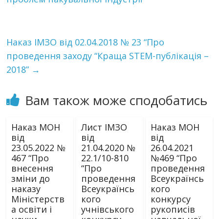
Наказ ІМЗО від 02.04.2018 № 23 “Про
проведення заходу “Краща STEM-публікація –
2018”
→
Вам також може сподобатись
Наказ МОН
Лист ІМЗО
Наказ МОН
від
від
від
23.05.2022 №
21.04.2020 №
26.04.2021
467 “Про
22.1/10-810
№469 “Про
внесення
“Про
проведення
зміни до
проведення
Всеукраїнсь
наказу
Всеукраїнсь
кого
Міністерств
кого
конкурсу
а освіти і
учнівського
рукописів