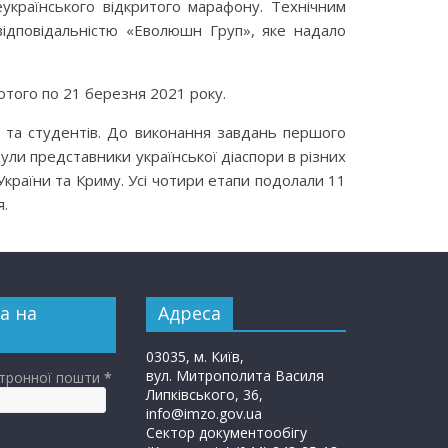
українського відкритого марафону. Технічним
ідповідальністю «Еволюшн Груп», яке надало
ютого по 21 березня 2021 року.
в та студентів. До виконання завдань першого
ули представники української діаспори в різних
 України та Криму. Усі чотири етапи подолали 11
я.
а на
Адреса
03035, м. Київ,
вул. Митрополита Василя
ктронної пошти
*
Липківського, 36,
info@imzo.gov.ua
Сектор документообігу