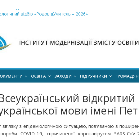
і заклади освіти»
логічний відбір «РодовідУчитель – 2026»
ів для 2026–2027 навчального року
ння проєкт наказу “Про затвердження Положення про Всеукраїн
для здобуття академічних стипендій імені Героїв Небесної Сотні 
ОКУМЕНТИ
ОСВІТА
ЗАХОДИ
ПІДРУЧНИКИ
ГРОМАДЯ
Всеукраїнський відкритий
української мови імені Пе
У зв’язку з епідеміологічною ситуацією, пов’язаною з поширен
хвороби СОVID-19, спричиненої коронавірусом SARS-CoV