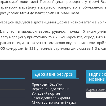
української мови імені Петра Яцика проведено у формі Все
партнером марафону виступило товариство з обмеженою в
доступ учасникам до платформи HUMANшкола.
Марафон відбувся в дистанційній формі в чотири етапи з 26 л
Для участі в марафоні зареєструвалося понад 40 тисяч учні
етапу марафону приступило 25 670 конкурсантів, серед яких б
країнах світу, а також учні з тимчасово окупованих територій
555 конкурсантів. 838 учасників отримали дипломи за 1-3 місц
Державні ресурси
Підписк
новини
Президент України
Верховна Рада України
Адреса эле
Урядовий портал
Законодавство України
Міністерство освіти і науки