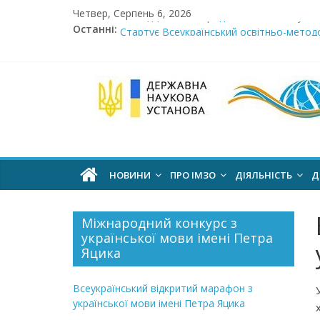
Skip
Четвер, Серпень 6, 2026
Сімнадцята міжнародна виставка «Сучасн
to
Останні:
Стартує Всеукраїнський освітньо-методо
content
У червні стартує доставлення підручник
МОН пропонує до громадського обговоре
Інститут
Розпочато прийом документів на конкурс 
модернізації
змісту
НОВИНИ
ПРО ІМЗО
ДІЯЛЬНІСТЬ
Д
освіти
Міжнародний конкурс з
української мови імені Петра
офіційний
Яцика
веб-
сайт
Всеукраїнський відкритий марафон з
української мови імені Петра Яцика