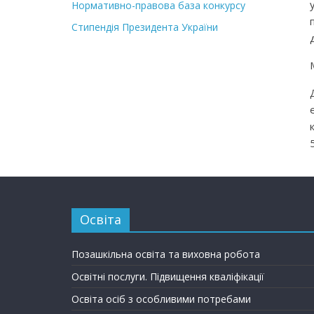
Нормативно-правова база конкурсу
Стипендія Президента України
Освіта
Позашкільна освіта та виховна робота
Освітні послуги. Підвищення кваліфікації
Освіта осіб з особливими потребами