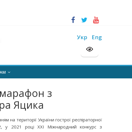
ський конкурс “Шкільна бібліотека”
на 2026/2027 н. р.
Укр
Eng
НАМ
 марафон з
тра Яцика
ням на території України гострої респіраторної
-2, у 2021 році ХХІ Міжнародний конкурс з