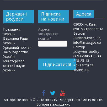
Державні
Підписка
Адреса
ресурси
на новини
03035, м. Київ,
вул. Митрополита
Президент
Адреса
Василя
України
электронної
Липківського, 36,
Верховна Рада
пошти
*
info@imzo.gov.ua
України
Сектор
Урядовий портал
документообігу
Законодавство
(Канцелярія) (044)
України
248-25-13
Міністерство
Контакти та
освіти і науки
телефони
України
Авторське право © 2018 Інститут модернізації змісту освіти.
Всі права захищенно