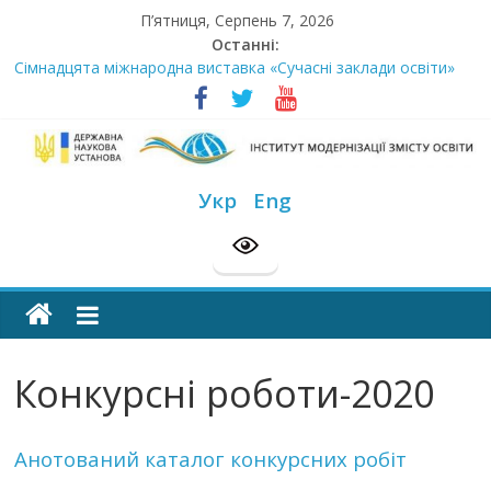
Skip
П’ятниця, Серпень 7, 2026
to
Останні:
content
Сімнадцята міжнародна виставка «Сучасні заклади освіти»
Стартує Всеукраїнський освітньо-методологічний відбір
«РодовідУчитель – 2026»
У червні стартує доставлення підручників для 2026–2027
навчального року
Інститут
МОН пропонує до громадського обговорення проєкт наказу
Укр
Eng
“Про затвердження Положення про Всеукраїнський конкурс
модернізації
“Шкільна бібліотека”
Розпочато прийом документів на конкурс для здобуття
академічних стипендій імені Героїв Небесної Сотні на
змісту
2026/2027 н. р.
освіти
Конкурсні роботи-2020
офіційний
веб-
Анотований каталог конкурсних робіт
сайт