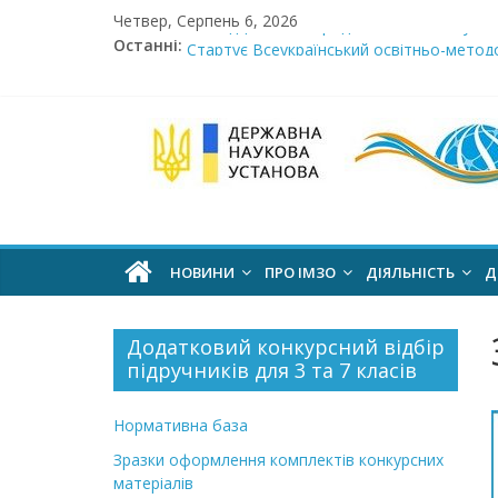
Skip
Четвер, Серпень 6, 2026
Сімнадцята міжнародна виставка «Сучасн
to
Останні:
Стартує Всеукраїнський освітньо-методо
content
У червні стартує доставлення підручник
МОН пропонує до громадського обговоре
Інститут
Розпочато прийом документів на конкурс 
модернізації
змісту
НОВИНИ
ПРО ІМЗО
ДІЯЛЬНІСТЬ
Д
освіти
Додатковий конкурсний відбір
підручників для 3 та 7 класів
офіційний
веб-
Нормативна база
сайт
Зразки оформлення комплектів конкурсних
матеріалів