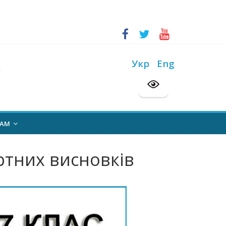
ський конкурс “Шкільна бібліотека”
на 2026/2027 н. р.
Укр
Eng
НАМ
ртних висновків