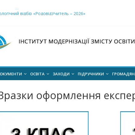
і заклади освіти»
логічний відбір «РодовідУчитель – 2026»
ів для 2026–2027 навчального року
ння проєкт наказу “Про затвердження Положення про Всеукраїн
для здобуття академічних стипендій імені Героїв Небесної Сотні 
ОКУМЕНТИ
ОСВІТА
ЗАХОДИ
ПІДРУЧНИКИ
ГРОМАДЯ
Зразки оформлення експе