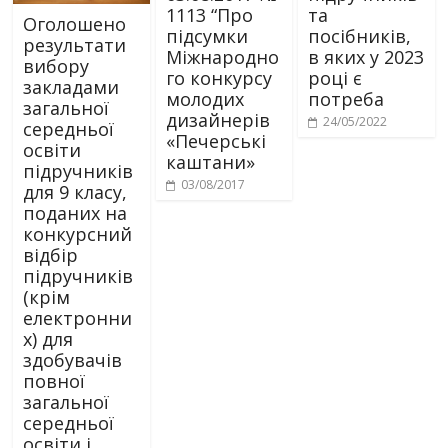
1113 “Про
та
Оголошено
підсумки
посібників,
результати
Міжнародно
в яких у 2023
вибору
го конкурсу
році є
закладами
молодих
потреба
загальної
дизайнерів
24/05/2022
середньої
«Печерські
освіти
каштани»
підручників
03/08/2017
для 9 класу,
поданих на
конкурсний
відбір
підручників
(крім
електронни
х) для
здобувачів
повної
загальної
середньої
освіти і