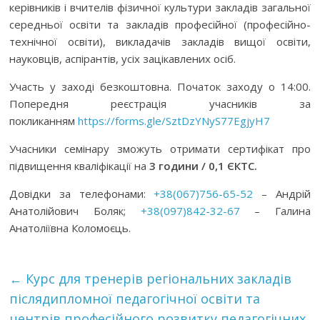
керівників і вчителів фізичної культури закладів загальної
середньої освіти та закладів професійної (професійно-
технічної освіти), викладачів закладів вищої освіти,
науковців, аспірантів, усіх зацікавлених осіб.
Участь у заході безкоштовна. Початок заходу о 14:00.
Попередня реєстрація учасників за
покликанням
https://forms.gle/SztDzYNyS77EgjyH7
Учасники семінару зможуть отримати сертифікат про
підвищення кваліфікації на
3 години / 0,1 ЄКТС.
Довідки за телефонами:
+38(067)756-65-52
– Андрій
Анатолійович Боляк;
+38(097)842-32-67
– Галина
Анатоліївна Коломоєць.
←
Курс для тренерів регіональних закладів
післядипломної педагогічної освіти та
центрів професійного розвитку педагогічних