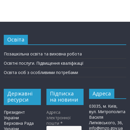
Освіта
Позашкільна освіта та виховна робота
Освітні послуги. Підвищення кваліфікації
Освіта осіб з особливими потребами
Державні
Підписка
Адреса
ресурси
на новини
03035, м. Київ,
вул. Митрополита
Президент
Адреса
Василя
України
электронної
Липківського, 36,
Верховна Рада
пошти
*
info@imzo.gov.ua
України