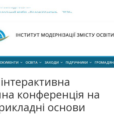
і заклади освіти»
логічний відбір «РодовідУчитель – 2026»
ів для 2026–2027 навчального року
ння проєкт наказу “Про затвердження Положення про Всеукраїн
для здобуття академічних стипендій імені Героїв Небесної Сотні 
ОКУМЕНТИ
ОСВІТА
ЗАХОДИ
ПІДРУЧНИКИ
ГРОМАДЯ
 інтерактивна
на конференція на
рикладні основи