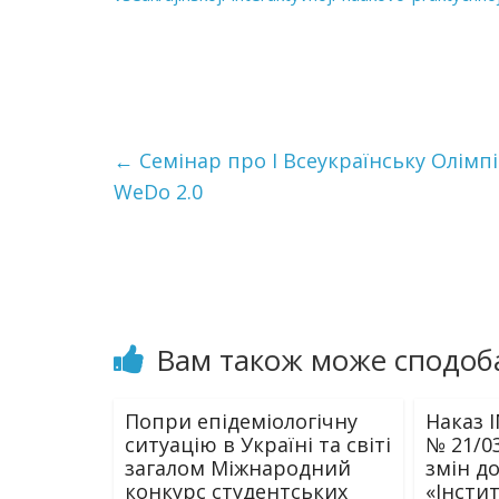
←
Семінар про І Всеукраїнську Олімп
WeDo 2.0
Вам також може сподоб
Попри епідеміологічну
Наказ І
ситуацію в Україні та світі
№ 21/0
загалом Міжнародний
змін д
конкурс студентських
«Інстит