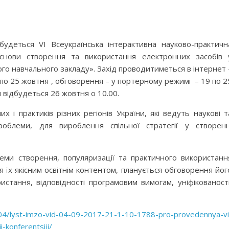
удеться VІ Всеукраїнська інтерактивна науково-практичн
снови створення та використання електронних засобів 
го навчального закладу». Захід проводитиметься в інтернет 
 по 25 жовтня , обговорення – у портерному режимі – 19 по 2
 відбудеться 26 жовтня о 10.00.
 і практиків різних регіонів України, які ведуть наукові т
облеми, для вироблення спільної стратегії у створенн
еми створення, популяризації та практичного використанн
 їх якісним освітнім контентом, планується обговорення йог
истання, відповідності програмовим вимогам, уніфікованості
/04/lyst-imzo-vid-04-09-2017-21-1-10-1788-pro-provedennya-vi
i-konferentsiji/