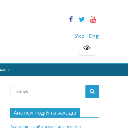
ський конкурс “Шкільна бібліотека”
Укр
Eng
на 2026/2027 н. р.
НАМ
Анонси подій та заходів
Всеукраїнський конкурс для вчителів