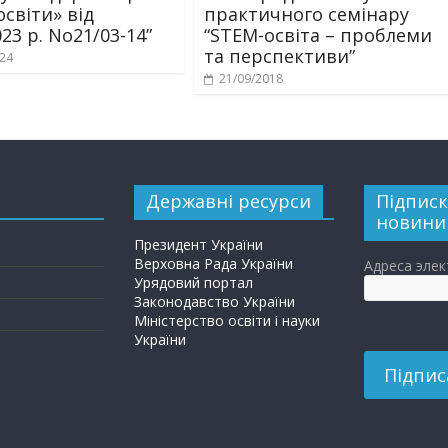
освіти» від
практичного семінару
023 р. No21/03-14”
“STEM-освіта – проблеми
та перспективи”
024
21/09/2018
Державні ресурси
Підписк
новини
Президент України
Верховна Рада України
Адреса эле
Урядовий портал
Законодавство України
Міністерство освіти і науки
України