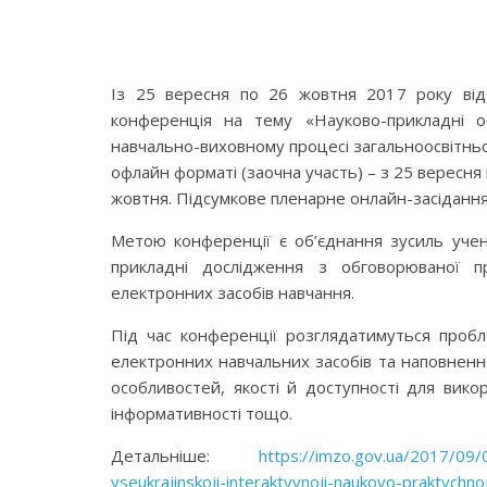
Із 25 вересня по 26 жовтня 2017 року відб
конференція на тему «Науково-прикладні о
навчально-виховному процесі загальноосвітньо
офлайн форматі (заочна участь) – з 25 вересня
жовтня. Підсумкове пленарне онлайн-засідання
Метою конференції є об’єднання зусиль учених
прикладні дослідження з обговорюваної пр
електронних засобів навчання.
Під час конференції розглядатимуться пробл
електронних навчальних засобів та наповнення
особливостей, якості й доступності для викор
інформативності тощо.
Детальніше:
https://imzo.gov.ua/2017/09
vseukrajinskoji-interaktyvnoji-naukovo-praktychnoj