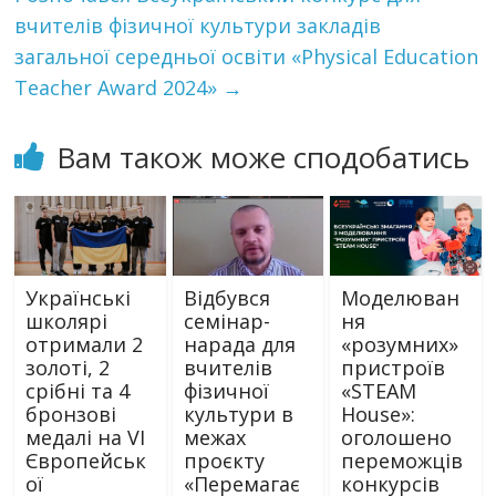
вчителів фізичної культури закладів
загальної середньої освіти «Physical Education
Teacher Award 2024»
→
Вам також може сподобатись
Українські
Відбувся
Моделюван
школярі
семінар-
ня
отримали 2
нарада для
«розумних»
золоті, 2
вчителів
пристроїв
срібні та 4
фізичної
«STEAM
бронзові
культури в
House»:
медалі на VI
межах
оголошено
Європейськ
проєкту
переможців
ої
«Перемагає
конкурсів