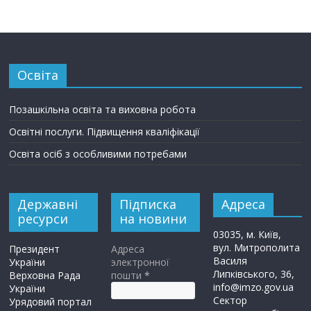
Освіта
Позашкільна освіта та виховна робота
Освітні послуги. Підвищення кваліфікації
Освіта осіб з особливими потребами
Державні
Підписка
Адреса
ресурси
на новини
03035, м. Київ,
вул. Митрополита
Президент
Адреса
Василя
України
электронної
Липківського, 36,
Верховна Рада
пошти
*
info@imzo.gov.ua
України
Сектор
Урядовий портал