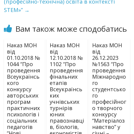
(професійно-технічна) освіта в контексті
STEM»”
→
Вам також може сподобатись
Наказ МОН
Наказ МОН
Наказ МОН
від
від
від
01.10.2018 №
12.10.2018 №
26.12.2023
1044 “Про
1102 “Про
№1563 “Про
проведення
проведення
проведення
Всеукраїнсь
фінальних
Міжнародно
кого
етапів
го
конкурсу
Всеукраїнсь
студентсько
авторських
ких
го
програм
учнівських
професійног
практичних
турнірів
о творчого
психологів і
юних
конкурсу
соціальних
правознавці
“Матеріалоз
педагогів
в, біологів,
навство” у
“Нові
економістів,
січні –