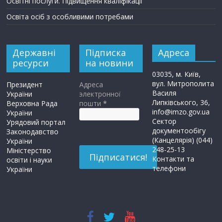
Освітні послуги. Підвищення кваліфікації
Освіта осіб з особливими потребами
Державні
Підписка
Адреса
ресурси
на новини
03035, м. Київ,
вул. Митрополита
Президент
Адреса
Василя
України
электронної
Липківського, 36,
Верховна Рада
пошти
*
info@imzo.gov.ua
України
Сектор
Урядовий портал
документообігу
Законодавство
(Канцелярія) (044)
України
248-25-13
Міністерство
Контакти та
освіти і науки
телефони
України