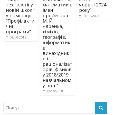
технології у
математиків
червні 2024
новій школі”
імені
року”
у номінації
професора
11/01/2024
“Профілакти
М. Й.
чні
Ядренка,
програми”
хіміків,
географів,
02/10/2018
інформатикі
в,
винахідникі
в і
раціоналізат
орів, фізиків
у 2018/2019
навчальном
у році”
12/10/2018