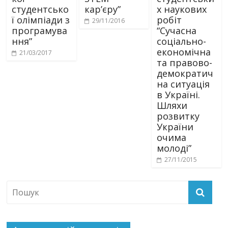
студентсько
кар’єру”
х наукових
ї олімпіади з
робіт
29/11/2016
програмува
“Сучасна
ння”
соціально-
економічна
21/03/2017
та правово-
демократич
на ситуація
в Україні.
Шляхи
розвитку
України
очима
молоді”
27/11/2015