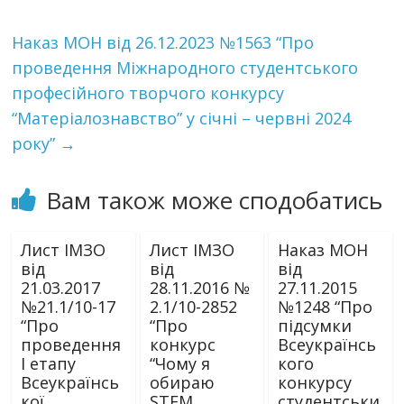
Наказ МОН від 26.12.2023 №1563 “Про
проведення Міжнародного студентського
професійного творчого конкурсу
“Матеріалознавство” у січні – червні 2024
року”
→
Вам також може сподобатись
Лист ІМЗО
Лист ІМЗО
Наказ МОН
від
від
від
21.03.2017
28.11.2016 №
27.11.2015
№21.1/10-17
2.1/10-2852
№1248 “Про
“Про
“Про
підсумки
проведення
конкурс
Всеукраїнсь
І етапу
“Чому я
кого
Всеукраїнсь
обираю
конкурсу
кої
STEM
студентськи