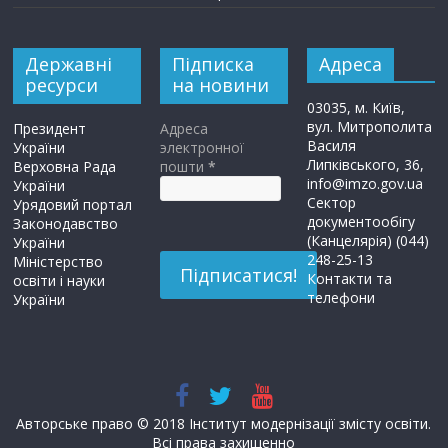
Державні
Підписка
Адреса
ресурси
на новини
03035, м. Київ,
вул. Митрополита
Президент
Адреса
Василя
України
электронної
Липківського, 36,
Верховна Рада
пошти
*
info@imzo.gov.ua
України
Сектор
Урядовий портал
документообігу
Законодавство
(Канцелярія) (044)
України
248-25-13
Міністерство
Контакти та
освіти і науки
телефони
України
Авторське право © 2018 Інститут модернізації змісту освіти.
Всі права захищенно