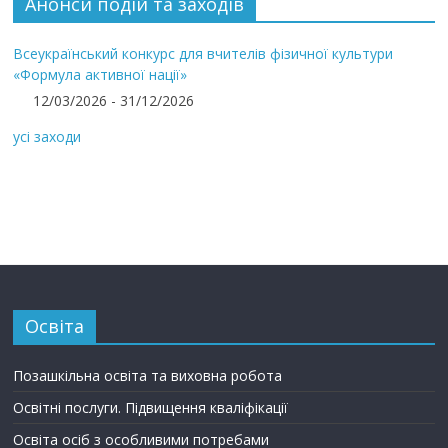
Анонси подій та заходів
Всеукраїнський конкурс для вчителів фізичної культури
«Формула активної нації»
12/03/2026 - 31/12/2026
усі заходи
Освіта
Позашкільна освіта та виховна робота
Освітні послуги. Підвищення кваліфікації
Освіта осіб з особливими потребами