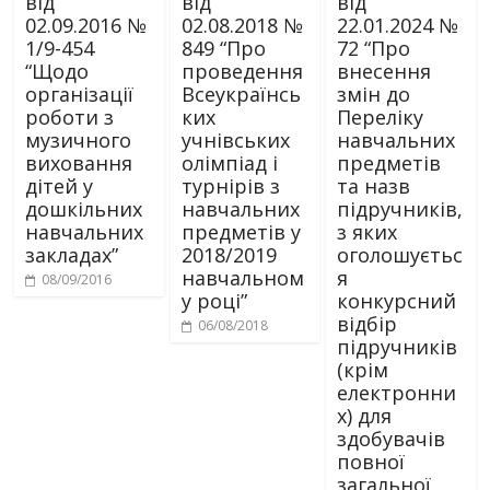
від
від
від
02.09.2016 №
02.08.2018 №
22.01.2024 №
1/9-454
849 “Про
72 “Про
“Щодо
проведення
внесення
організації
Всеукраїнсь
змін до
роботи з
ких
Переліку
музичного
учнівських
навчальних
виховання
олімпіад і
предметів
дітей у
турнірів з
та назв
дошкільних
навчальних
підручників,
навчальних
предметів у
з яких
закладах”
2018/2019
оголошуєтьс
навчальном
я
08/09/2016
у році”
конкурсний
відбір
06/08/2018
підручників
(крім
електронни
х) для
здобувачів
повної
загальної