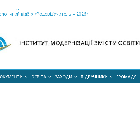
і заклади освіти»
логічний відбір «РодовідУчитель – 2026»
ів для 2026–2027 навчального року
ння проєкт наказу “Про затвердження Положення про Всеукраїн
для здобуття академічних стипендій імені Героїв Небесної Сотні 
ОКУМЕНТИ
ОСВІТА
ЗАХОДИ
ПІДРУЧНИКИ
ГРОМАДЯ