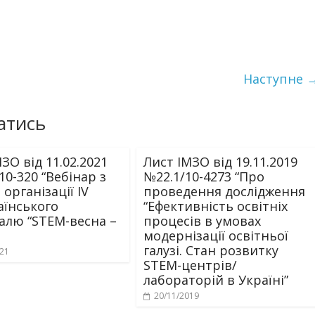
Наступне 
атись
ЗО від 11.02.2021
Лист ІМЗО від 19.11.2019
10-320 “Вебінар з
№22.1/10-4273 “Про
організації IV
проведення дослідження
аїнського
“Ефективність освітніх
алю “STEM-весна –
процесів в умовах
модернізації освітньої
галузі. Стан розвитку
021
STEM-центрів/
лабораторій в Україні”
20/11/2019