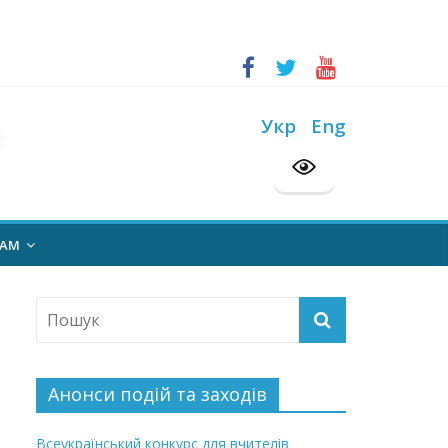
ський конкурс “Шкільна бібліотека”
на 2026/2027 н. р.
Укр
Eng
НАМ
Анонси подій та заходів
Всеукраїнський конкурс для вчителів