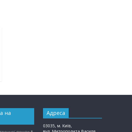
а на
Адреса
03035, м. Київ,
вул. Митрополита Василя
ктронної пошти
*