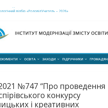
і заклади освіти»
логічний відбір «РодовідУчитель – 2026»
ів для 2026–2027 навчального року
ння проєкт наказу “Про затвердження Положення про Всеукраїн
для здобуття академічних стипендій імені Героїв Небесної Сотні 
ОКУМЕНТИ
ОСВІТА
ЗАХОДИ
ПІДРУЧНИКИ
ГРОМАДЯ
.2021 №747 “Про проведення
спірівського конкурсу
ницьких і креативних