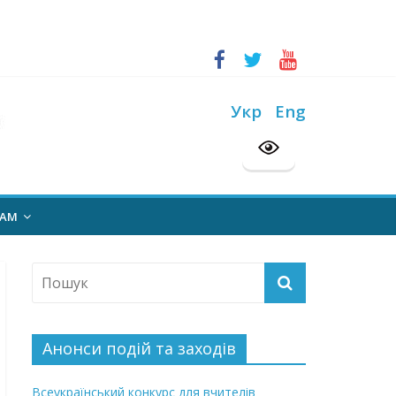
ський конкурс “Шкільна бібліотека”
на 2026/2027 н. р.
Укр
Eng
НАМ
Анонси подій та заходів
Всеукраїнський конкурс для вчителів