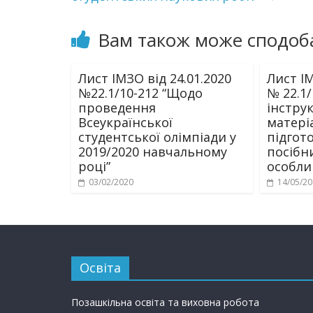
Вам також може сподоб
Лист ІМЗО від 24.01.2020
Лист ІМ
№22.1/10-212 “Щодо
№ 22.1/
проведення
інстру
Всеукраїнської
матері
студентської олімпіади у
підгото
2019/2020 навчальному
посібни
році”
особли
03/02/2020
14/05/2
Освіта
Позашкільна освіта та виховна робота