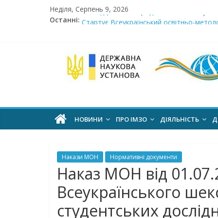
Skip
Неділя, Серпень 9, 2026
Сімнадцята міжнародна виставка «Сучасн
to
Останні:
Стартує Всеукраїнський освітньо-методо
content
У червні стартує доставлення підручник
МОН пропонує до громадського обговоре
Інститут
Розпочато прийом документів на конкурс 
модернізації
змісту
НОВИНИ
ПРО ІМЗО
ДІЯЛЬНІСТЬ
Д
освіти
Накази МОН
Нормативні документи
офіційний
Наказ МОН від 01.07
веб-
Всеукраїнського шек
сайт
студентських дослід