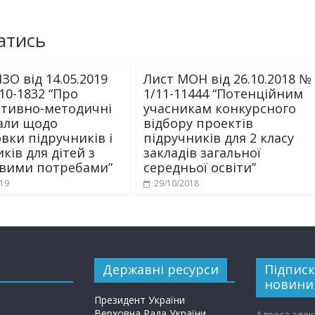
атись
ЗО від 14.05.2019
Лист МОН від 26.10.2018 №
10-1832 “Про
1/11-11444 “Потенційним
ктивно-методичні
учасникам конкурсного
али щодо
відбору проектів
вки підручників і
підручників для 2 класу
ків для дітей з
закладів загальної
вими потребами”
середньої освіти”
019
29/10/2018
Державні ресурси
Підписк
новини
Президент України
Верховна Рада України
Адреса эле